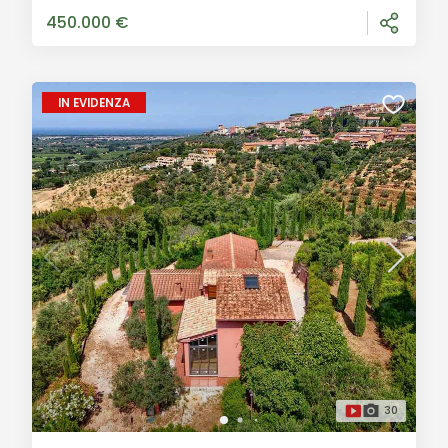
pianeggiante, proponiamo in vendita questa
450.000 €
affascinante casa
IN EVIDENZA
30