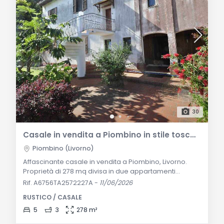
30
Casale in vendita a Piombino in stile toscano
Piombino (Livorno)
Affascinante casale in vendita a Piombino, Livorno.
Proprietà di 278 mq divisa in due appartamenti
indipendenti con parco di 2800 mq, a soli 5 km dal
Rif. A6756TA2572227A
-
11/06/2026
Golfo di Baratti. Ottime condizioni, pannelli solari e
RUSTICO / CASALE
fotovoltaico. Descrizione Generale Immersa nella
quiete suggestiva della campagna toscana e
5
3
278 m²
circondata da un magnifico parco privato