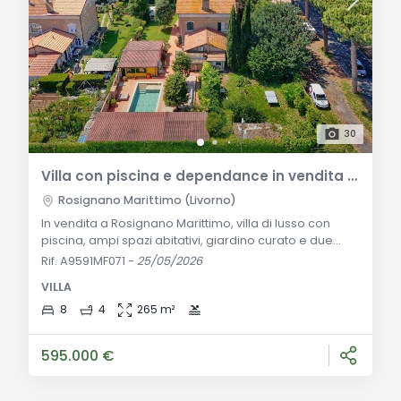
30
Villa con piscina e dependance in vendita a Rosignano Marittimo
Rosignano Marittimo (Livorno)
In vendita a Rosignano Marittimo, villa di lusso con
piscina, ampi spazi abitativi, giardino curato e due
dependance. Ideale per famiglie numerose o più
Rif. A9591MF071
-
25/05/2026
nuclei familiari. Descrizione Generale: Se cerchi una
VILLA
casa che offra tranquillità, spazio e comfort, questa
villa a Rosignano Marittimo è la scelta ideale. Situata in
8
4
265 m²
un’oasi di pace, lontana dalla confusione ma vicina a
tutti i servizi essenzial
595.000 €