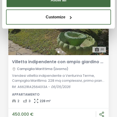
Customize
30
Villetta indipendente con ampio giardino e garage a Venturina Terme
Campiglia Marittima (Livorno)
Vendesi villetta indipendente a Venturina Terme,
Campiglia Marittima. 228 mq complessivi, primo piano
con 2 camere matrimoniali e doppi servizi, giardino
Rif. A6621RA2564013A
-
06/05/2026
privato e due garage di 40 mq l'uno. Abitabile subito,
APPARTAMENTO
posizione strategica vicino ai servizi e alle terme.
Descrizione Generale: A pochi passi dal cuore
2
3
228 m²
pulsante di Venturina Terme, nel comune di Campiglia
Marittima, proponiamo in vendita una g
450.000 €