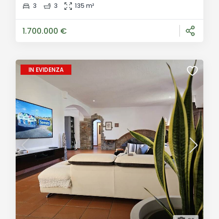
Descrizione Generale: Lungo la suggestiva Costa di
3
3
135 m²
Calafuria, in località Antignano, proponiamo in vendita
un attico di rara bellezza
1.700.000 €
IN EVIDENZA