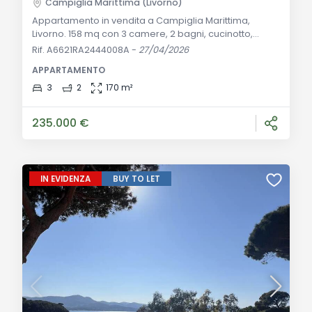
Campiglia Marittima (Livorno)
Appartamento in vendita a Campiglia Marittima,
Livorno. 158 mq con 3 camere, 2 bagni, cucinotto,
giardino di 200 mq e garage di 25 mq. Ottime
Rif. A6621RA2444008A
-
27/04/2026
condizioni, arredato, riscaldamento autonomo.
APPARTAMENTO
Descrizione Generale: Proponiamo in vendita un
luminoso e ampio appartamento di circa 158 mq,
3
2
170 m²
situato al primo piano di un edificio bifamiliare.
L'immobile si trova in una posizione strategica, vicino
235.000 €
al centro
IN EVIDENZA
BUY TO LET