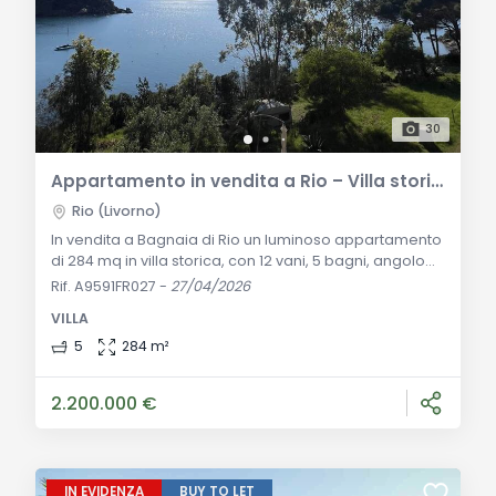
30
Appartamento in vendita a Rio – Villa storica a Bagnaia
Rio (Livorno)
In vendita a Bagnaia di Rio un luminoso appartamento
di 284 mq in villa storica, con 12 vani, 5 bagni, angolo
cottura, giardino privato e terrazza. Ottime condizioni
Rif. A9591FR027
-
27/04/2026
e privacy garantita. Descrizione Generale: All’interno di
VILLA
una prestigiosa villa storica di Bagnaia, nel comune di
Rio, proponiamo un appartamento di 284 mq posto al
5
284 m²
secondo piano. L’immobile si distingue per gli ampi
spazi, le finitu
2.200.000 €
IN EVIDENZA
BUY TO LET