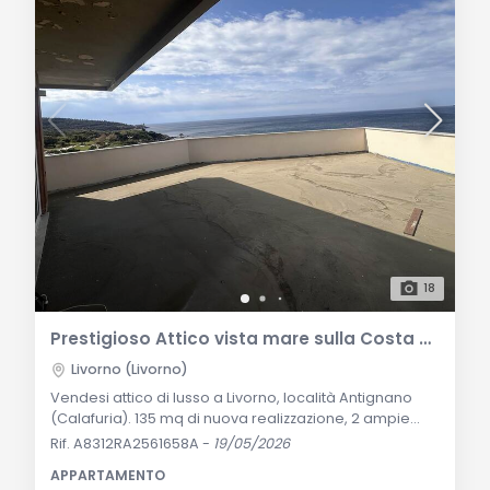
18
Prestigioso Attico vista mare sulla Costa di Calafuria - Livorno
Livorno (Livorno)
Vendesi attico di lusso a Livorno, località Antignano
(Calafuria). 135 mq di nuova realizzazione, 2 ampie
suite con bagno privato e terrazza, soggiorno doppio
Rif. A8312RA2561658A
-
19/05/2026
e cucina abitabile. Include cabina mare privata e 2
APPARTAMENTO
posti auto. Vista mare mozzafiato sulla costa toscana.