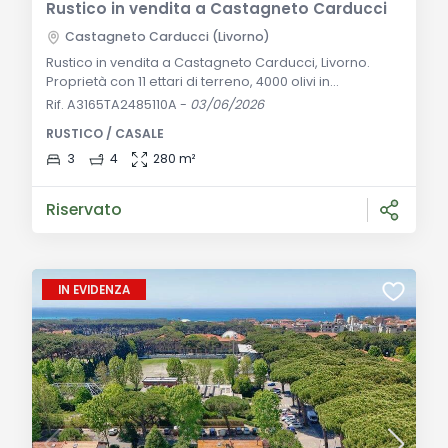
Rustico in vendita a Castagneto Carducci
Castagneto Carducci (Livorno)
Rustico in vendita a Castagneto Carducci, Livorno.
Proprietà con 11 ettari di terreno, 4000 olivi in
produzione, e vista mozzafiato sul mare. Ideale per chi
Rif. A3165TA2485110A
-
03/06/2026
cerca una villa esclusiva in campagna. Descrizione
RUSTICO / CASALE
Generale: Nel cuore della campagna Castagnetana,
a soli 2,5 km dal centro storico di Castagneto
3
4
280 m²
Carducci, proponiamo in vendita un magnifico
rustico/villa con una vista spettacolare sul mare
Riservato
IN EVIDENZA