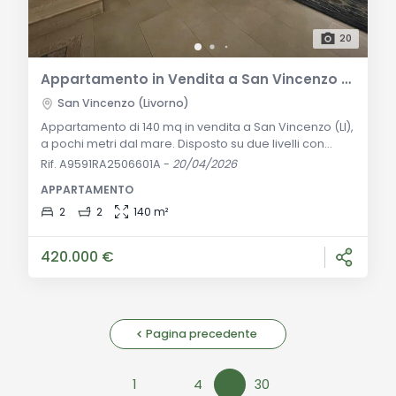
20
Appartamento in Vendita a San Vincenzo – 140 mq con Loggia Esterna a Pochi Passi dal Mare
San Vincenzo (Livorno)
Appartamento di 140 mq in vendita a San Vincenzo (LI),
a pochi metri dal mare. Disposto su due livelli con
loggia esterna, due camere, doppi servizi e ambienti
Rif. A9591RA2506601A
-
20/04/2026
spaziosi. Perfetto per residenza o casa vacanze sulla
APPARTAMENTO
Costa degli Etruschi. Descrizione Generale Nel centro
di San Vincenzo, a pochi passi dal mare e da tutti i
2
2
140 m²
principali servizi, proponiamo in vendita un
appartamento esclusivo di 140 mq
420.000 €
Pagina precedente
1
4
30