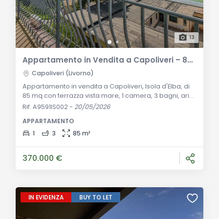
13
Appartamento in Vendita a Capoliveri – 85 mq con Terrazza Vista Mare
Capoliveri (Livorno)
Appartamento in vendita a Capoliveri, Isola d'Elba, di
85 mq con terrazza vista mare, 1 camera, 3 bagni, aria
condizionata, e finiture di pregio. A soli 10 minuti dalle
Rif. A9591IS002
-
20/05/2026
spiagge. Descrizione Generale: Nel suggestivo centro
APPARTAMENTO
storico di Capoliveri, uno dei borghi più affascinanti
dell'Isola d'Elba, proponiamo in vendita un
1
3
85 m²
appartamento unico di 85 mq. Questa proprietà offre
un perfetto equilibrio tra
370.000 €
IN EVIDENZA
BUY TO LET