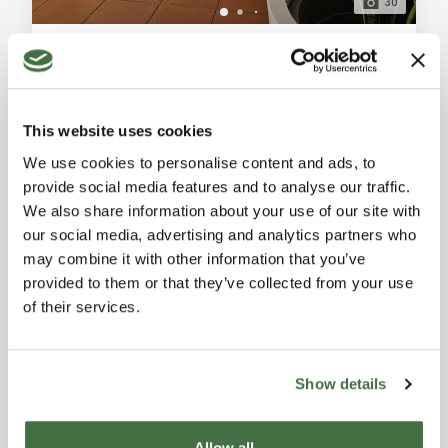
30
Raffinato appartamento in antico casale con potenziale chiesetta a Suvereto
Suvereto (Livorno)
Vendesi prestigioso appartamento a Suvereto (LI) in
antico casale. 128 mq al piano terra con 2 camere, 2
This website uses cookies
bagni, cucina con penisola, soggiorno con camino e
Rif. A6621RA2566651A
-
11/05/2026
giardino privato. Include garage e cantina collegati
We use cookies to personalise content and ads, to
APPARTAMENTO
internamente. Possibilità di acquisto chiesetta privata.
provide social media features and to analyse our traffic.
Ottime condizioni, arredato. Descrizione Generale:
2
2
128 m²
We also share information about your use of our site with
Immerso nella suggestiva campagna che circonda
our social media, advertising and analytics partners who
Suvereto, all'interno di un piccoli
330.000 €
may combine it with other information that you’ve
provided to them or that they’ve collected from your use
of their services.
IN EVIDENZA
Show details
Allow all