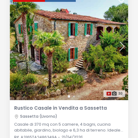
30
Rustico Casale in Vendita a Sassetta
Sassetta (Livorno)
Casale di 370 mq con 5 camere, 4 bagni, cucina
abitabile, giardino, biolago e 6,3 ha di terreno. Ideale
come residenza prestigiosa, casa vacanze o
Rif. A3165TA2486349A
-
21/04/2026