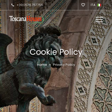
+39.0578.757756
ITA
Cookie Policy
Home
Privacy Policy