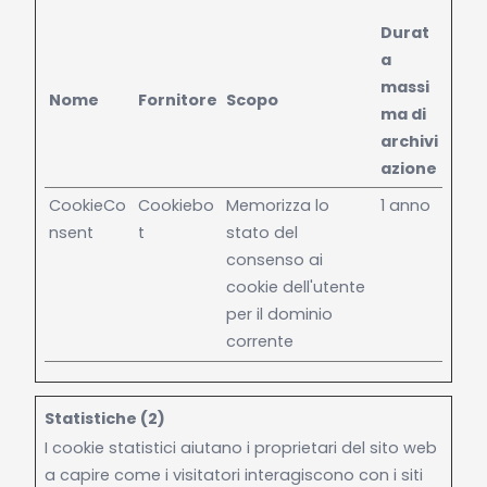
Durat
a
massi
Nome
Fornitore
Scopo
ma di
archivi
azione
CookieCo
Cookiebo
Memorizza lo
1 anno
nsent
t
stato del
consenso ai
cookie dell'utente
per il dominio
corrente
Statistiche (2)
I cookie statistici aiutano i proprietari del sito web
a capire come i visitatori interagiscono con i siti