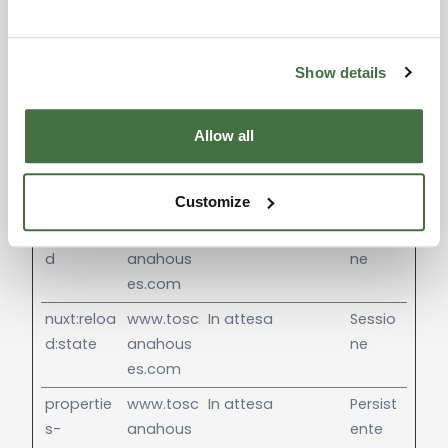
fase di classificazione, insieme ai fornitori di
cookie individuali.
Show details
Durat
a
massi
Nome
Fornitore
Scopo
Allow all
ma di
archivi
azione
Customize
nuxt:reloa
www.tosc
In attesa
Sessio
d
anahous
ne
es.com
nuxt:reloa
www.tosc
In attesa
Sessio
d:state
anahous
ne
es.com
propertie
www.tosc
In attesa
Persist
s-
anahous
ente