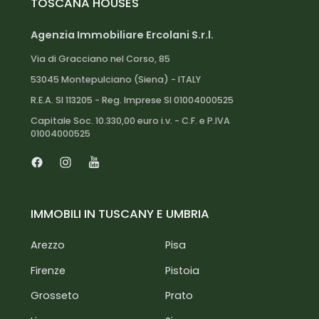
TOSCANA HOUSES
Agenzia Immobiliare Ercolani S.r.l.
Via di Gracciano nel Corso, 85
53045 Montepulciano (Siena) - ITALY
R.E.A. SI 113205 - Reg. Imprese SI 01004000525
Capitale Soc. 10.330,00 euro i.v. - C.F. e P.IVA
01004000525
Facebook
Instagram
Youtube
IMMOBILI IN TUSCANY E UMBRIA
Arezzo
Pisa
Firenze
Pistoia
Grosseto
Prato