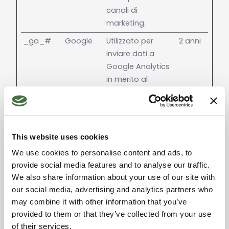
canali di
marketing.
_ga_#
Google
Utilizzato per
2 anni
inviare dati a
Google Analytics
in merito al
dispositivo e al
comportamento
dell'utente. Tiene
traccia dell'utente
This website uses cookies
su dispositivi e
We use cookies to personalise content and ads, to
canali di
provide social media features and to analyse our traffic.
marketing.
We also share information about your use of our site with
our social media, advertising and analytics partners who
may combine it with other information that you’ve
Non classificati (3)
provided to them or that they’ve collected from your use
I cookie non classificati sono i cookie che sono in
of their services.