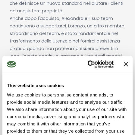
che definisce un nuovo standard nell’aiutare i clienti
ad acquistare proprietà.
Anche dopo l'acquisto, Alexandra e il suo team
continuano a supportarci. Lorenzo, un altro membro
straordinario del team, è stato fondamentale nel
trasferimento delle utenze e nel fornirci assistenza
pratica quando non potevamo essere presenti in
loco. Questo continuo impegno è uno degli aspetti
più toccanti di questa esperienza—ci hanno trattati
davvero come parte della loro famiglia.
Siamo profondamente grati ad Alexandra e al suo
This website uses cookies
team per aver trasformato il nostro sogno di
possedere una casa in Toscana in realtà. La loro
We use cookies to personalise content and ads, to
professionalità, gentilezza e dedizione ci hanno
provide social media features and to analyse our traffic.
lasciato un ricordo indelebile, e li raccomandiamo
We also share information about your use of our site with
senza riserve a chiunque stia cercando di
our social media, advertising and analytics partners who
acquistare una proprietà in Italia.
may combine it with other information that you’ve
Grazie di cuore,"
provided to them or that they’ve collected from your use