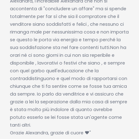
Alexandra, l'incredibile Alexandra che non si
accontenta di "concludere un affare" ma si spende
totalmente per far sì che sia il compratore che il
venditore siano soddisfatti e felici , che nessuno ci
rimanga male per nessunissima cosa e non importa
se questo le porta via energia e tempo perché la
sua soddisfazione sta nel fare contenti tutti.Non ha
orari né ci sono giorni in cui non sia reperibile e
disponibile , lavorativi o festivi che siano , e sempre
con quel garbo quell'educazione che la
contraddistinguono e quel modo di rapportarsi con
chiunque che ti fa sentire come se fosse tua amica
da sempre. Io parlo da venditrice e vi assicuro che
grazie a lei la separazione dalla mia casa di sempre
è stata molto più indolore di quanto avrebbe
potuto esserlo se lei fosse stata un'agente come
tanti altri.
Grazie Alexandra, grazie di cuore ❤️"