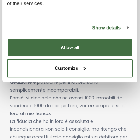
of their services.
⎯⎯
Shilpa e Siji dalla California
“Carissimi tutti,
Potrei parlare della magnificenza di tutto lo staff e,
Show details
in particolare, della splendida Alexandra,
competentissima professionista ed eloquente, ma
Allow all
non farei altro che ripetere ciò che hanno già detto
tutti coloro che hanno avuto il piacere di conoscerli.
Loro sono professionali, disponibili e sempre pronti a
Customize
soddisfare ogni esigenza con un sorriso. La loro
dedizione e passione per il lavoro sono
semplicemente incomparabili.
Perciò, vi dico solo che se avessi 1000 immobili da
vendere o 1000 da acquistare, vorrei sempre e solo
loro al mio fianco.
La fiducia che ho in loro è assoluta e
incondizionata.Non solo li consiglio, ma ritengo che
chiunque accetti il mio consiglio mi sia debitore per