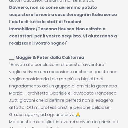
automatica.Non ci siamo mai sentiti soli.
Davvero, non so come avremmo potuto
acquistare la nostra casa dei sogni in Italia senza
l’aiuto di tutto lo staff di Ercolani
Immobiliare/Toscana Houses. Non esitate a
contattarli per il vostro acquisto. Vi aiuteranno a
realizzare il vostro sogno!
"
⎯⎯
Maggie & Peter dalla California
"Arrivati alla conclusione di questa "avventura"
voglio scrivere una recensione anche se questa non
voglio considerarla tale ma più un biglietto di
ringraziamento ad un gruppo di amici : la geometra
Marzia , l'architetto Gabriele e l'avvocato Francesco
,tutti giovani che a definire perfetti non si esagera
affatto .Ottimi professionisti e persone deliziose.
Grazie ragazzi, ad ognuno di voi🙏
Ma questo mio bigliettino vorrei scriverlo in primis ad