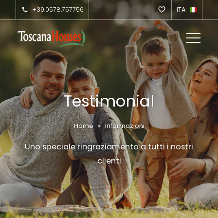
+39.0578.757756
ITA
Testimonial
Home
Informazioni
Uno speciale ringraziamento a tutti i nostri
clienti