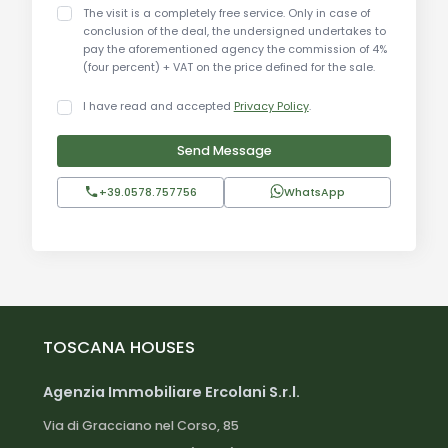
The visit is a completely free service. Only in case of
conclusion of the deal, the undersigned undertakes to
Distanze:
pay the aforementioned agency the commission of 4%
(four percent) + VAT on the price defined for the sale.
Pisa: 40 km
Aeroporto di Pisa: 42 km
I have read and accepted
Privacy Policy
.
Firenze: 55 km
Siena: 80 km
Send Message
Lucca: 50 km
+39.0578.757756
WhatsApp
Livorno: 45 km
Volterra: 60 km
San Gimignano: 50 km
Cecina (mare): 70 km
Roma: 320 km
TOSCANA HOUSES
To learn more about the farmhouse and discover
all its wonders, a letter of intent (LOI) and identity
Agenzia Immobiliare Ercolani S.r.l.
documents must be submitted. This process is
essential to ensure the utmost seriousness and
Via di Gracciano nel Corso, 85
professionalism, as we only target reliable clients