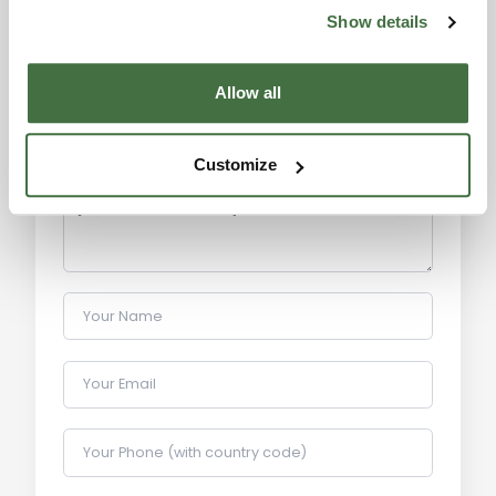
residenziali in vendita a Montopoli in Val d'Arno è
Show details
Information request
di €1.476 al metro quadro, con un aumento del
3,80% rispetto a maggio 2023. Questo trend
Alexandra
Allow all
riflette la crescente attrattività della zona,
Toscana Houses Agent
caratterizzata da un ambiente tranquillo e
Reviews
pittoresco.
Customize
Informazioni Turistiche e Storiche:
Montopoli in Val d'Arno è un comune della
provincia di Pisa, noto per il suo paesaggio
collinare e le sue tradizioni agricole. Tra le
Your Name
attrazioni turistiche della zona ci sono il Castello di
Montopoli, la Pieve di Santa Maria Novella e il
Museo Civico, che conserva reperti storici e
Your Email
artistici del territorio. La città ospita anche
numerosi eventi culturali e sagre, tra cui la Festa
Your Phone (with country code)
della Natività di Maria e il Palio delle Contrade, che
attirano visitatori da tutta la regione.