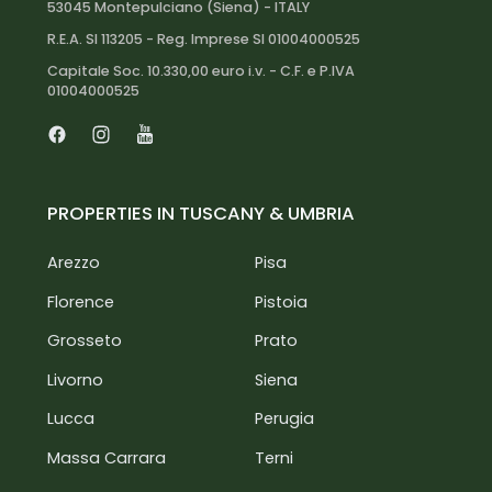
53045 Montepulciano (Siena) - ITALY
interested in an investment
R.E.A. SI 113205 - Reg. Imprese SI 01004000525
Capitale Soc. 10.330,00 euro i.v. - C.F. e P.IVA
01004000525
Facebook
Instagram
Youtube
PROPERTIES IN TUSCANY & UMBRIA
Arezzo
Pisa
Florence
Pistoia
Grosseto
Prato
Livorno
Siena
Lucca
Perugia
Massa Carrara
Terni