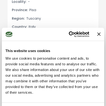
Locality:
-
Dettagli sulle Utenze:
Province:
Pisa
La casa è attualmente collegata alla rete elettrica
Region:
Tuscany
e alla rete telefonica. È presente un pozzo privato
Country:
Italy
che garantisce un'abbondante riserva d'acqua. Al
momento non è presente un sistema di
riscaldamento, ma la struttura consente
l'installazione di impianti moderni.
This website uses cookies
Usi e Potenzialità:
Please accept the
We use cookies to personalise content and ads, to
marketing cookies to use
Questa proprietà è ideale come residenza privata
provide social media features and to analyse our traffic.
the map. Click here to
per chi cerca tranquillità e bellezza naturale. Può
We also share information about your use of our site with
accept.
essere utilizzata anche come casa vacanze o per
our social media, advertising and analytics partners who
affitti turistici, grazie alla sua posizione
may combine it with other information that you’ve
panoramica e al grande potenziale di sviluppo.
provided to them or that they’ve collected from your use
of their services.
Mercato Immobiliare Locale:
A maggio 2024, il prezzo medio per gli immobili