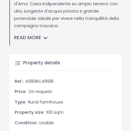
d'Arno. Casa indipendente su ampio terreno con
ulivi, sorgente d'acqua privata e grande
potenziale. Ideale per vivere nella tranquillità della
campagna toscana.
READ MORE
Descrizione Generale:
Questa incantevole casa indipendente, situata su
un ampio terreno con ulivi e una sorgente
d'acqua privata, offre una fantastica opportunità
Property details
di vivere nella tranquillità della campagna
toscana. La proprietà richiede alcuni lavori di
Ref.:
A1190RC49918
ristrutturazione ma ha un grande potenziale,
inclusa la possibilità di ampliamento. Con una
Price:
On request
vista spettacolare e la possibilità di aggiungere
Type:
Rural farmhouse
una piscina, questa proprietà potrebbe diventare
Property size:
100 sqm
una splendida residenza.
Condition:
Livable
Descrizione Interni: