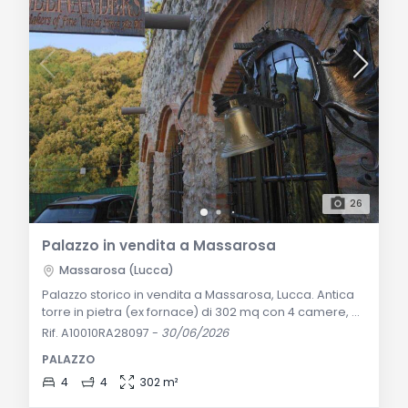
26
Palazzo in vendita a Massarosa
Massarosa (Lucca)
Palazzo storico in vendita a Massarosa, Lucca. Antica
torre in pietra (ex fornace) di 302 mq con 4 camere, 4
bagni, predisposizione ascensore, camini medievali,
Rif. A10010RA28097
-
30/06/2026
due terrazze panoramiche e 5.000 mq di terreno
PALAZZO
privato vista lago. Descrizione Generale: Nel cuore di
un contesto collinare dominato da una privacy
4
4
302 m²
assoluta e da una quiete impareggiabile,