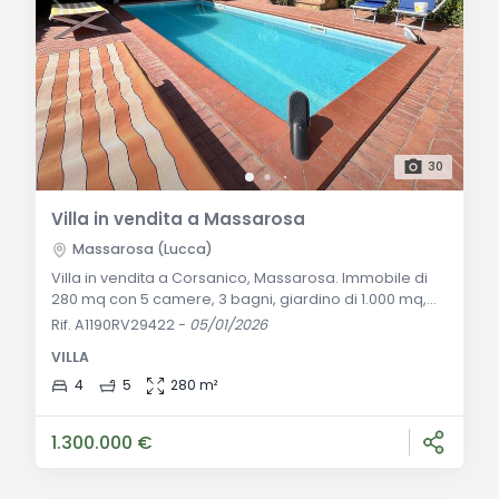
30
Villa in vendita a Massarosa
Massarosa (Lucca)
Villa in vendita a Corsanico, Massarosa. Immobile di
280 mq con 5 camere, 3 bagni, giardino di 1.000 mq,
piscina e possibilità di creare appartamenti
Rif. A1190RV29422
-
05/01/2026
indipendenti. Vista mare e posizione dominante sulla
VILLA
Versilia. Descrizione Generale: Benvenuti a Corsanico,
sulle colline di Massarosa, dove una splendida villa di
4
5
280 m²
prestigio con vista mare vi attende in un contesto
verde e panoramico. Questa residen
1.300.000 €