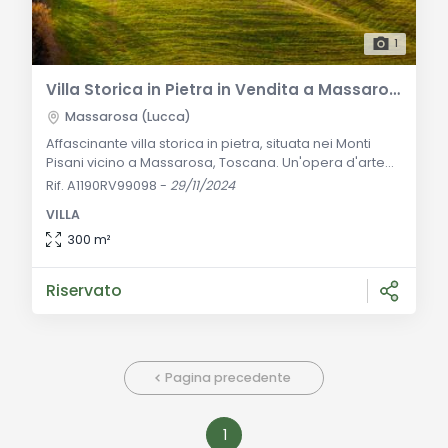
1
Villa Storica in Pietra in Vendita a Massarosa
Massarosa (Lucca)
Affascinante villa storica in pietra, situata nei Monti
Pisani vicino a Massarosa, Toscana. Un'opera d'arte
architettonica immersa in un paesaggio naturale
Rif. A1190RV99098
-
29/11/2024
mozzafiato. Descrizione Generale: Situata nei
VILLA
pittoreschi Monti Pisani, questa villa storica in pietra è
un gioiello della Toscana. Completamente
300 m²
ristrutturata, mantiene gli elementi originali che
esaltano il suo fascino storico. La proprietà
Riservato
Pagina precedente
1