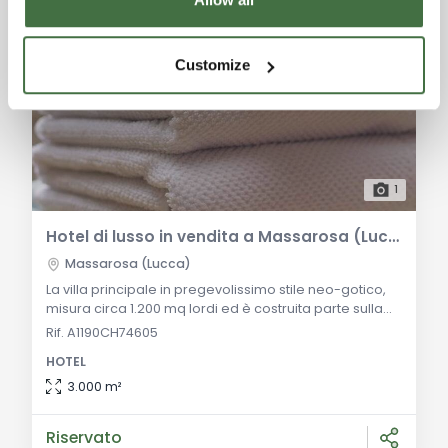
Customize
1
Hotel di lusso in vendita a Massarosa (Lucca)
Massarosa (Lucca)
La villa principale in pregevolissimo stile neo-gotico,
misura circa 1.200 mq lordi ed è costruita parte sulla
terraferma e parte sull'acqua, con un incantevole
Rif. A1190CH74605
imbarcadero coperto con soffitti a volte. E' possibile
HOTEL
infatti accedere alle barche direttamente da casa e
raggiungere Torre del Lago Puccini o il porto di
3.000 m²
Viareggio via acqua. Si sviluppa su 4 livelli con i
magazzini e ricovero per imbarc
Riservato