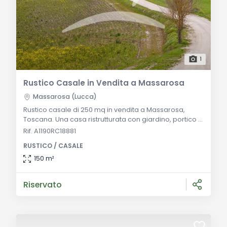
1
Rustico Casale in Vendita a Massarosa
Massarosa (Lucca)
Rustico casale di 250 mq in vendita a Massarosa,
Toscana. Una casa ristrutturata con giardino, portico e
vista mare mozzafiato. Opportunità unica nel mercato
Rif. A1190RC18881
immobiliare. Descrizione Generale: Questo
RUSTICO / CASALE
incantevole rustico casale, situato tra Camaiore e
Massarosa in Toscana, offre un ambiente rifinito e
150 m²
caratteristico. Completamente ricostruita 12 anni fa, la
casa presenta dettagli tradizionali come
Riservato