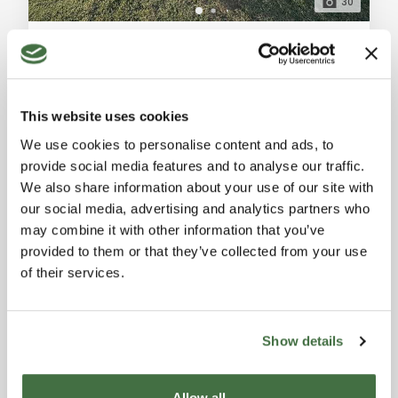
30
Villa con Vista Mare e Lago in Vendita a Massarosa, Lucca – 240 m², 4 Camere, Giardino di 1.000 m² e Uliveto Terreno
Massarosa (Lucca)
Villa in vendita a Massarosa, Lucca, con vista mare e
lago. 240 m², 4 camere da letto, 2 bagni, giardino di
This website uses cookies
1.000 m², uliveto terrazzato di 900 m². Ideale per due
Rif. A7707RV2494864A
-
25/08/2025
nuclei familiari. Descrizione Generale: Nel cuore delle
We use cookies to personalise content and ads, to
VILLA
colline di Massarosa, tra Corsanico e Pedona,
provide social media features and to analyse our traffic.
proponiamo in vendita una splendida villa singola di
4
2
240 m²
We also share information about your use of our site with
240 m², con una vista panoramica mozzafiato sul
our social media, advertising and analytics partners who
mare e sul lago. La villa, dispos
370.000 €
may combine it with other information that you’ve
provided to them or that they’ve collected from your use
of their services.
Show details
Allow all