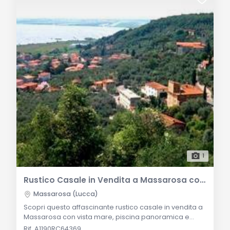
1
Rustico Casale in Vendita a Massarosa con Vista Mare e Piscina
Massarosa (Lucca)
Scopri questo affascinante rustico casale in vendita a
Massarosa con vista mare, piscina panoramica e
spazi interni eleganti. Descrizione Generale: Questo
Rif. A1190RC64369