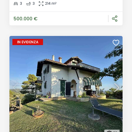
estremamente panoramica cornice collinare di Pieve
3
3
214 m²
a Elici, nel comune di Massarosa in provincia di Lucca,
proponiamo in vendita questa splen
500.000 €
IN EVIDENZA