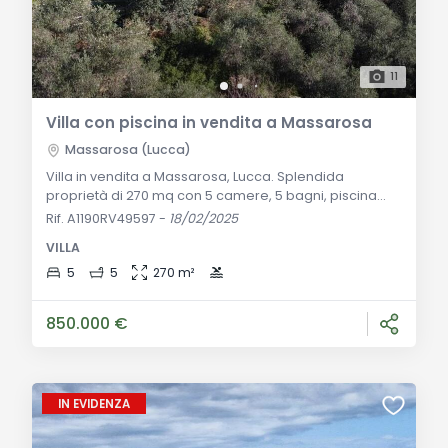
11
Villa con piscina in vendita a Massarosa
Massarosa (Lucca)
Villa in vendita a Massarosa, Lucca. Splendida
proprietà di 270 mq con 5 camere, 5 bagni, piscina
7x14 m e terreno con ulivi e agrumeti. Perfetta come
Rif. A1190RV49597
-
18/02/2025
residenza privata o struttura ricettiva. Descrizione
VILLA
Generale: In posizione dominante tra Lucca e il mare,
proponiamo in vendita una splendida villa moderna di
5
5
270 m²
270 mq, distribuita su due livelli. Caratterizzata da
ampie vetrate che offrono un’illum
850.000 €
IN EVIDENZA