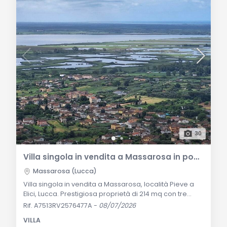
30
Villa singola in vendita a Massarosa in posizione collinare panoramica
Massarosa (Lucca)
Villa singola in vendita a Massarosa, località Pieve a
Elici, Lucca. Prestigiosa proprietà di 214 mq con tre
camere, tre bagni, splendida vista mare e lago,
Rif. A7513RV2576477A
-
08/07/2026
giardino di 400 mq e dependance indipendente.
VILLA
Descrizione Generale Nella prestigiosa, tranquilla ed