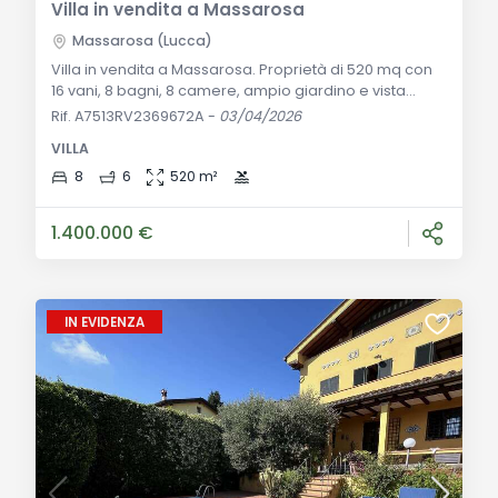
Villa in vendita a Massarosa
Massarosa (Lucca)
Villa in vendita a Massarosa. Proprietà di 520 mq con
16 vani, 8 bagni, 8 camere, ampio giardino e vista
mare. Ideale come residenza o per affitti turistici in
Rif. A7513RV2369672A
-
03/04/2026
Toscana. Descrizione Generale: Situata a Massarosa,
VILLA
questa splendida villa in vendita si estende su una
superficie di 520 mq, offrendo una vista mare
8
6
520 m²
mozzafiato. La proprietà comprende 16 vani, distribuiti
su due livelli, con 8 camere da l
1.400.000 €
IN EVIDENZA