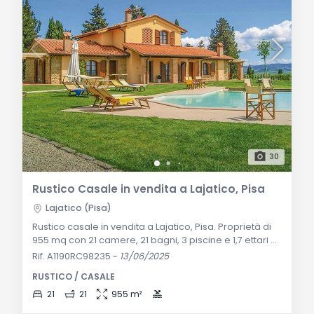
30
Rustico Casale in vendita a Lajatico, Pisa
Lajatico (Pisa)
Rustico casale in vendita a Lajatico, Pisa. Proprietà di
955 mq con 21 camere, 21 bagni, 3 piscine e 1,7 ettari di
terreno. Ideale per attività ricettiva o residenza di
Rif. A1190RC98235
-
13/06/2025
lusso. Descrizione Generale: Immersa nella splendida
RUSTICO / CASALE
campagna toscana di Lajatico, questa straordinaria
proprietà offre una vista panoramica a 360 gradi sulle
21
21
955 m²
colline circostanti. Il complesso, che si estende su