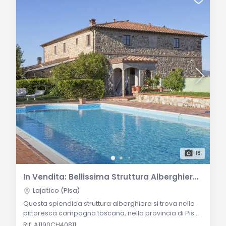
18
In Vendita: Bellissima Struttura Alberghiera a Lajatico, Toscana - Opportunità di Investimento Ideale
Lajatico (Pisa)
Questa splendida struttura alberghiera si trova nella
pittoresca campagna toscana, nella provincia di Pisa,
nel suggestivo borgo di Lajatico. Situata a soli 35 km
Rif. A1190CH40811