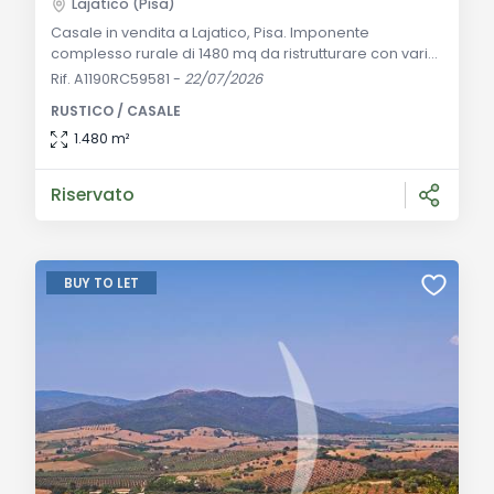
Lajatico (Pisa)
Casale in vendita a Lajatico, Pisa. Imponente
complesso rurale di 1480 mq da ristrutturare con vari
fabbricati, giardino e terreno. Ottimo investimento.
Rif. A1190RC59581
-
22/07/2026
Descrizione Generale: Nel cuore delle suggestive e
RUSTICO / CASALE
iconiche colline della Val d'Era, adagiata in una
posizione panoramica e riservata nel comune di
1.480 m²
Lajatico e a breve distanza da Volterra e Peccioli, si
propone in vendita questa straordinaria pro
Riservato
BUY TO LET