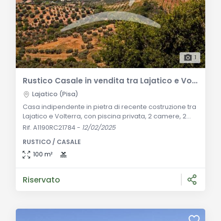
1
Rustico Casale in vendita tra Lajatico e Volterra
Lajatico (Pisa)
Casa indipendente in pietra di recente costruzione tra
Lajatico e Volterra, con piscina privata, 2 camere, 2
bagni e ampi spazi luminosi. Circondata da 10.000 mq
Rif. A1190RC21784
-
12/02/2025
di terreno, offre totale privacy e una vista panoramica
RUSTICO / CASALE
sulle colline toscane. Descrizione Generale: Situata tra
i suggestivi borghi di Lajatico e Volterra, questa casa
100 m²
indipendente in pietra di recente costruzione combina
lo stile rusti
Riservato