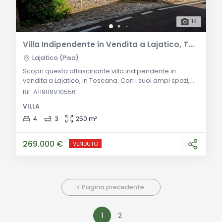
14
Villa Indipendente in Vendita a Lajatico, Toscana
Lajatico (Pisa)
Scopri questa affascinante villa indipendente in
vendita a Lajatico, in Toscana. Con i suoi ampi spazi,
terrazze panoramiche e giardino privato, questa
Rif. A1190RV10556
proprietà offre un'opportunità unica per godere della
VILLA
bellezza della Toscana. Descrizione Generale:
Posizionata nel cuore di Lajatico, un pittoresco paese
4
3
250 m²
nella provincia di Pisa, questa bellissima villa è una
vera gemma. Con i suoi 250 metri quad
269.000 €
VENDUTO
Pagina precedente
1
2