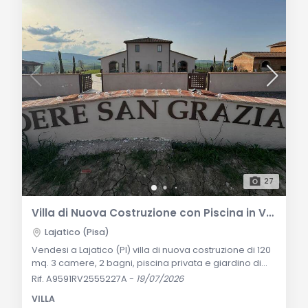
27
Villa di Nuova Costruzione con Piscina in Vendita a Lajatico
Lajatico (Pisa)
Vendesi a Lajatico (PI) villa di nuova costruzione di 120
mq. 3 camere, 2 bagni, piscina privata e giardino di
2.000 mq. Classe Energetica A+, stile rustico moderno
Rif. A9591RV2555227A
-
19/07/2026
con grandi vetrate panoramiche. Investimento
VILLA
esclusivo nel cuore della Toscana. Descrizione