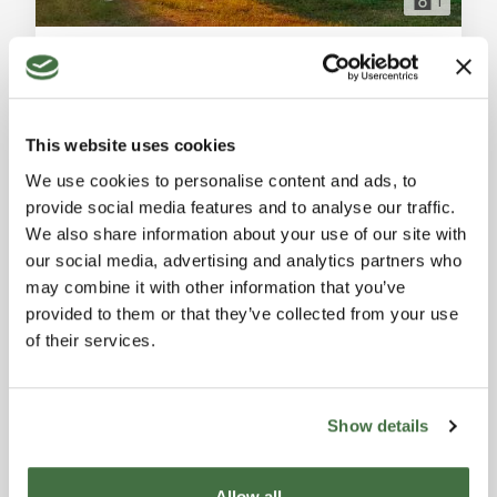
1
Villa Esclusiva Moderna a Lajatico - Un Connubio di Tradizione e Lusso
Lajatico (Pisa)
Questa eccezionale proprietà a Lajatico unisce il
fascino di un tipico casolare toscano con l'eleganza di
This website uses cookies
una villa moderna. Dopo un'ampia ristrutturazione,
Rif. A1190RC60063
questa residenza unica presenta un armonioso mix di
We use cookies to personalise content and ads, to
RUSTICO / CASALE
caratteristiche architettoniche tradizionali e elementi
provide social media features and to analyse our traffic.
di design contemporanei, offrendo un rifugio
4
5
300 m²
We also share information about your use of our site with
esclusivo nel cuore della Toscana. Internamente, la
our social media, advertising and analytics partners who
villa dispone di un ampio e accoglien
Riservato
may combine it with other information that you’ve
provided to them or that they’ve collected from your use
of their services.
BUY TO LET
Show details
Allow all