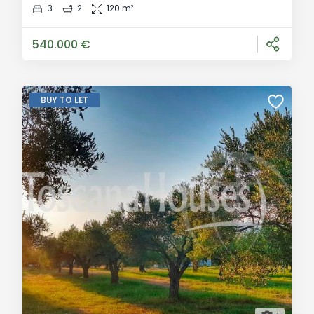
Generale: Nel cuore pulsante della Toscana più
3
2
120 m²
autentica, nel comune di Lajatico — celebre in tutto il
mondo per aver dato i natali ad Andrea
540.000 €
BUY TO LET