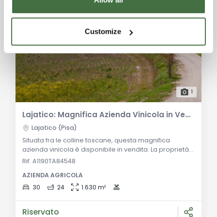
Customize
1
Lajatico: Magnifica Azienda Vinicola in Vendita
Lajatico (Pisa)
Situata fra le colline toscane, questa magnifica
azienda vinicola è disponibile in vendita. La proprietà
vanta una prestigiosa villa principale su due piani fuori
Rif. A1190TA84548
terra, collegati da ampi vani che si coniugano nel
AZIENDA AGRICOLA
vano scala centrale. Al piano terra, si trova un ampio
living d'ingresso, un salone con caminetto, una
30
24
1.630 m²
spaziosa cucina con terrazza e pergolato, un bagno e
una camera-studio. Al primo pi
Riservato