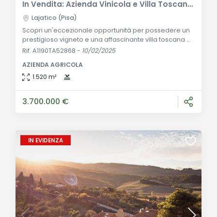
In Vendita: Azienda Vinicola e Villa Toscana con Vista Mozzafiato a Lajatico, Toscana
Lajatico (Pisa)
Scopri un'eccezionale opportunità per possedere un
prestigioso vigneto e una affascinante villa toscana a
Lajatico, un incantevole villaggio immerso nel cuore
Rif. A1190TA52868
-
10/02/2025
della Toscana. Lajatico è famosa a livello
AZIENDA AGRICOLA
internazionale grazie al rinomato tenore Andrea
Bocelli, che tiene ogni anno il suo concerto lirico
1.520 m²
presso il Teatro del Silenzio, un meraviglioso anfiteatro
naturale circondato da dolci colline. Il
3.700.000 €
IN EVIDENZA