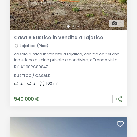
10
Casale Rustico in Vendita a Lajatico
Lajatico (Pisa)
casale rustico in vendita a Lajatico, con tre edifici che
includono piscine private e condivise, offrendo viste
mozzafiato a 360 gradi e assoluta privacy. Descrizione
Rif. A1190RC89847
Generale: Questa affascinante proprietà è composta
RUSTICO / CASALE
da tre edifici separati, tra cui una villa indipendente
con piscina privata, un edificio con due unità e una
2
2
100 m²
piscina in comune e un altro edificio con due unità e
una piscina privat
540.000 €