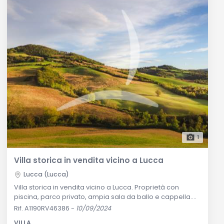
1
Villa storica in vendita vicino a Lucca
Lucca (Lucca)
Villa storica in vendita vicino a Lucca. Proprietà con
piscina, parco privato, ampia sala da ballo e cappella.
Perfetta per uso residenziale esclusivo o per eventi.
Rif. A1190RV46386
-
10/09/2024
Scopri di più su questa villa unica. Descrizione Generale:
VILLA