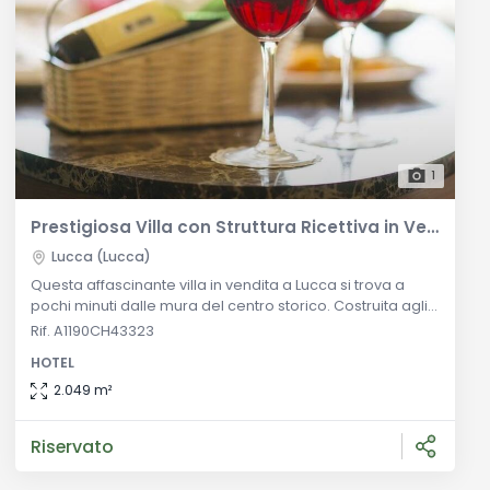
1
Prestigiosa Villa con Struttura Ricettiva in Vendita a Lucca
Lucca (Lucca)
Questa affascinante villa in vendita a Lucca si trova a
pochi minuti dalle mura del centro storico. Costruita agli
inizi del XVII secolo, la proprietà ha una ricca storia e ha
Rif. A1190CH43323
ospitato la nobiltà lucchese come residenza estiva. Al
HOTEL
suo interno, si possono ammirare magnifici saloni da
ricevimento, sale da pranzo e camere da letto, adornati
2.049 m²
con affreschi che testimoniano l'età storica della
struttura
Riservato