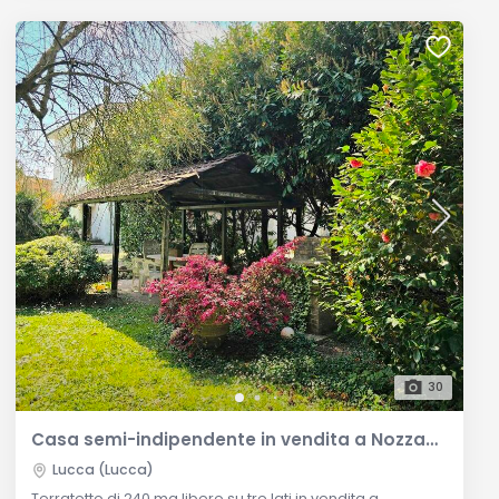
30
Casa semi-indipendente in vendita a Nozzano, Lucca
Lucca (Lucca)
Terratetto di 240 mq libero su tre lati in vendita a