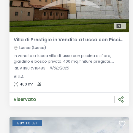
1
Villa di Prestigio in Vendita a Lucca con Piscina a Sfioro e Bosco Privato
Lucca (Lucca)
In vendita a Lucca villa di lusso con piscina a sfioro,
giardino e bosco privato. 400 mq, finiture pregiate,
taverna, porticato. Privacy assoluta e vicinanza ai servizi.
Rif. A1190RV16483
-
11/08/2025
Descrizione Generale A pochi chilometri dalle mura
VILLA
rinascimentali di Lucca, in una posizione esclusiva che
combina tranquillità e vicinanza ai servizi, sorge questa
400 m²
villa singola in stile mediterraneo moderno di circa 400
mq. Cir
Riservato
BUY TO LET