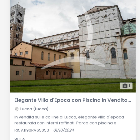
1
Elegante Villa d'Epoca con Piscina in Vendita sulle Colline di Lucca
Lucca (Lucca)
In vendita sulle colline di Lucca, elegante villa d'epoca
restaurata con interni raffinati. Parco con piscina e
uliveto, annessi da ristrutturare, terreni agricoli. Vicina ai
Rif. A1190RV65053
-
01/10/2024
servizi e alle spiagge della Versilia. Descrizione
VILLA