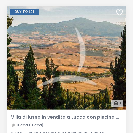
BUY TO LET
1
Villa di lusso in vendita a Lucca con piscina e parco
Lucca (Lucca)
Villa di 1.250 mq in vendita a pochi km da Lucca e