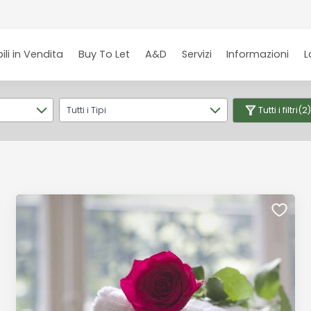
li in Vendita
Buy To Let
A&D
Servizi
Informazioni
L
Tutti i Tipi
Tutti i filtri
(2