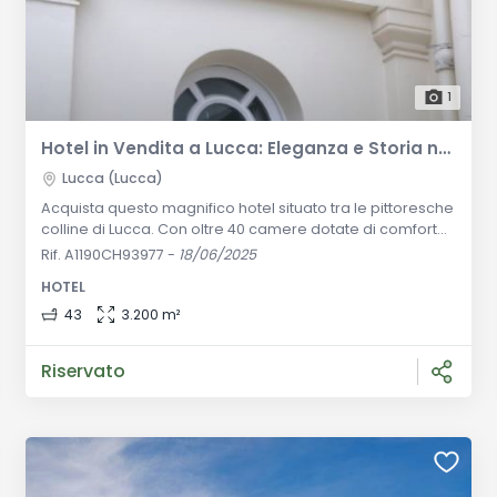
1
Hotel in Vendita a Lucca: Eleganza e Storia nel Cuore delle Colline Toscane
Lucca (Lucca)
Acquista questo magnifico hotel situato tra le pittoresche
colline di Lucca. Con oltre 40 camere dotate di comfort
moderni e un ristorante con licenza esterna, questa
Rif. A1190CH93977
-
18/06/2025
proprietà rappresenta un'opportunità unica di
HOTEL
investimento. Descrizione Generale: Questo straordinario
hotel è immerso tra le incantevoli colline di Lucca e vanta
43
3.200 m²
una villa storica di grande importanza culturale e storica.
La propri
Riservato