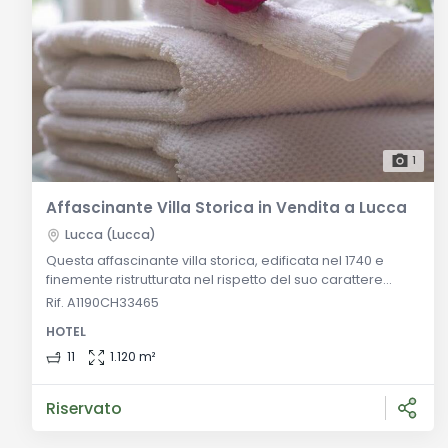
1
Affascinante Villa Storica in Vendita a Lucca
Lucca (Lucca)
Questa affascinante villa storica, edificata nel 1740 e
finemente ristrutturata nel rispetto del suo carattere
originario, è attualmente disponibile in vendita a Lucca.
Rif. A1190CH33465
Situata a soli cinque minuti dal centro storico, la villa offre
HOTEL
un'ottima posizione facilmente accessibile e ben
collegata a tutti i principali servizi. La proprietà si estende
11
1.120 m²
su tre livelli principali fuori terra, con una superfi
Riservato