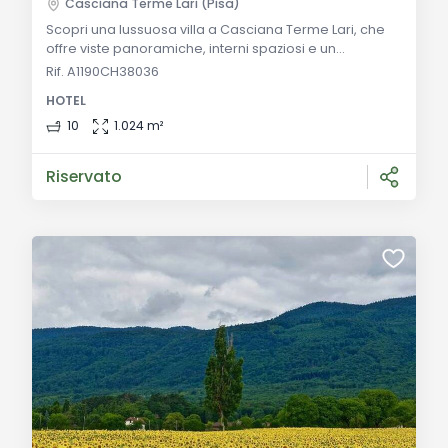
Casciana Terme Lari (Pisa)
Scopri una lussuosa villa a Casciana Terme Lari, che
offre viste panoramiche, interni spaziosi e un
ambiente sereno. Perfetta per chi cerca di investire
Rif. A1190CH38036
nel mercato immobiliare toscano. Descrizione
HOTEL
Generale: Nella pittoresca località di Casciana Terme
Lari, questa lussuosa proprietà offre una
10
1.024 m²
combinazione unica di architettura toscana
tradizionale e comfort moderni. Con viste
Riservato
panoramiche che si e