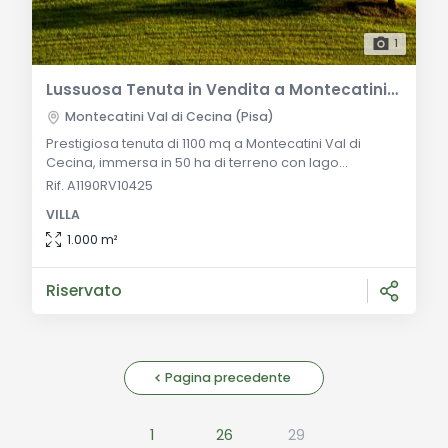
1
Lussuosa Tenuta in Vendita a Montecatini Val di Cecina
Montecatini Val di Cecina (Pisa)
Prestigiosa tenuta di 1100 mq a Montecatini Val di
Cecina, immersa in 50 ha di terreno con lago
artificiale, uliveti e vigneti, e una vista mozzafiato sulle
Rif. A1190RV10425
colline toscane e il mare. Descrizione Generale:
VILLA
Questa tenuta di lusso, situata a Montecatini Val di
Cecina, si estende su una superficie di 1100 mq e
1.000 m²
circondata da un terreno di 50 ha che include un lago
artificiale, uliveti e vigneti. La p
Riservato
Pagina precedente
1
26
29