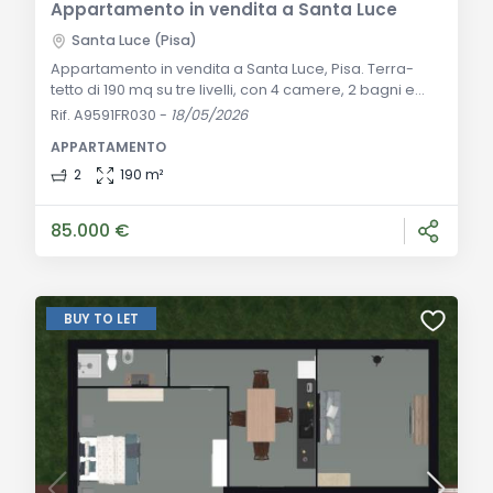
Appartamento in vendita a Santa Luce
Santa Luce (Pisa)
Appartamento in vendita a Santa Luce, Pisa. Terra-
tetto di 190 mq su tre livelli, con 4 camere, 2 bagni e
cantina opzionale. Perfetto come residenza o
Rif. A9591FR030
-
18/05/2026
investimento turistico. Descrizione Generale: Nel cuore
APPARTAMENTO
del borgo medievale di Santa Luce, a pochi passi
dalla piazza principale e dai servizi essenziali, si trova
2
190 m²
questo terra-tetto storico di circa 190 mq. L'immobile,
parte di un edificio d'epoca
85.000 €
BUY TO LET