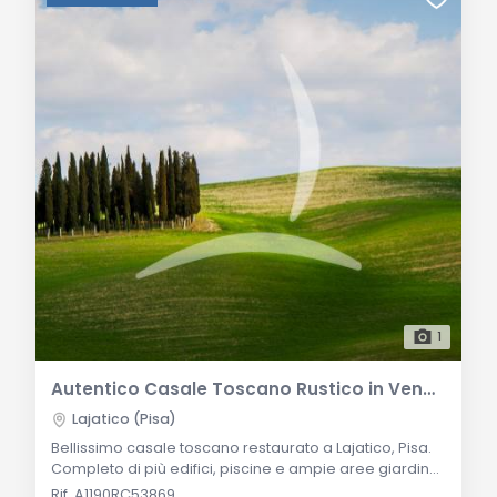
1
Autentico Casale Toscano Rustico in Vendita a Lajatico
Lajatico (Pisa)
Bellissimo casale toscano restaurato a Lajatico, Pisa.
Completo di più edifici, piscine e ampie aree giardino,
è una proprietà da sogno per chi cerca lo stile di vita
Rif. A1190RC53869