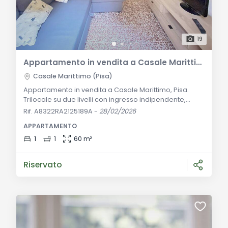
19
Appartamento in vendita a Casale Marittimo
Casale Marittimo (Pisa)
Appartamento in vendita a Casale Marittimo, Pisa.
Trilocale su due livelli con ingresso indipendente,
cucina abitabile e riscaldamento autonomo. Ideale
Rif. A8322RA2125189A
-
28/02/2026
per residenza o investimento turistico nella Costa
APPARTAMENTO
degli Etruschi. Descrizione Generale: Nel suggestivo
centro storico di Casale Marittimo, uno dei borghi più
1
1
60 m²
belli d’Italia, è disponibile questo affascinante
appartamento trilocale di circa 60 mq,
Riservato