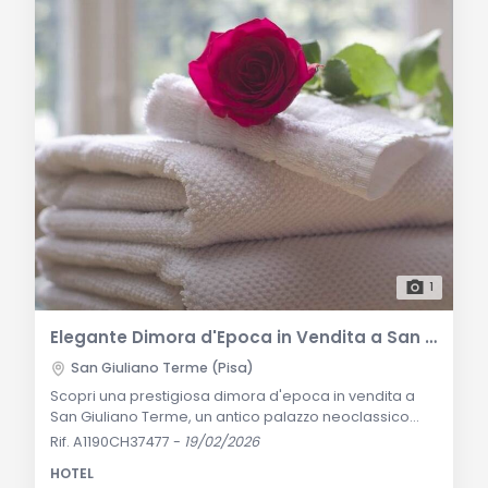
1
Elegante Dimora d'Epoca in Vendita a San Giuliano Terme
San Giuliano Terme (Pisa)
Scopri una prestigiosa dimora d'epoca in vendita a
San Giuliano Terme, un antico palazzo neoclassico
immerso nella tranquilla campagna toscana. Esplora
Rif. A1190CH37477
-
19/02/2026
interni affrescati, dettagli architettonici incantevoli e
HOTEL
storia ricca, in un ambiente che coniuga eleganza