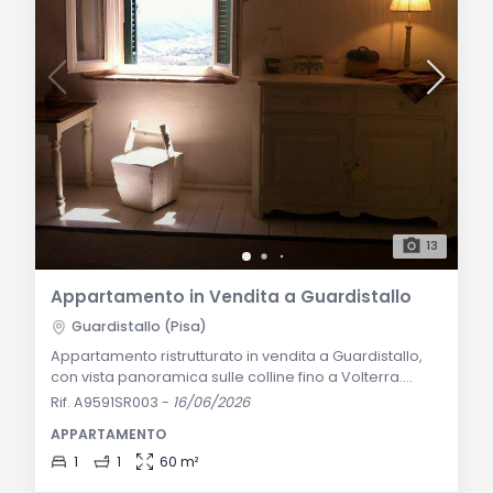
13
Appartamento in Vendita a Guardistallo
Guardistallo (Pisa)
Appartamento ristrutturato in vendita a Guardistallo,
con vista panoramica sulle colline fino a Volterra.
Ideale come seconda casa o per giovani coppie.
Rif. A9591SR003
-
16/06/2026
Descrizione Generale: Situato lungo una pittoresca
APPARTAMENTO
strada di paese a Guardistallo, questo appartamento
recentemente ristrutturato si presenta come un
1
1
60 m²
gioiello di eleganza e originalità. Con una vista