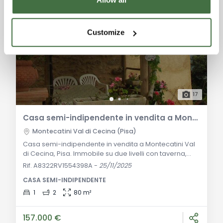
Customize
17
Casa semi-indipendente in vendita a Montecatini Val di Cecina
Montecatini Val di Cecina (Pisa)
Casa semi-indipendente in vendita a Montecatini Val
di Cecina, Pisa. Immobile su due livelli con taverna,
pergola e vista panoramica. Ideale come residenza o
Rif. A8322RV1554398A
-
25/11/2025
investimento turistico. Descrizione Generale: A breve
CASA SEMI-INDIPENDENTE
distanza dal caratteristico borgo medievale di La
Sassa, si trova questa casa semi-indipendente
1
2
80 m²
disposta su due livelli, situata in posizione aperta e
panoramica. L'accesso avviene tramit
157.000 €