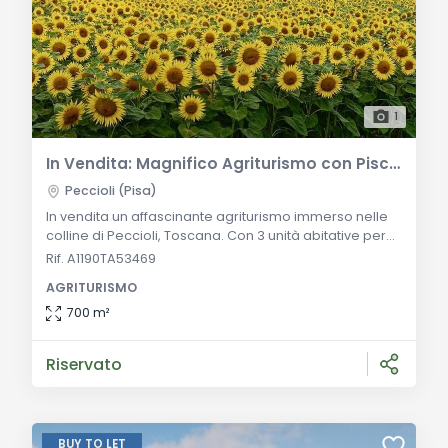
1
In Vendita: Magnifico Agriturismo con Piscina e Giardino Paesaggistico nelle Colline di Peccioli, Toscana
Peccioli (Pisa)
In vendita un affascinante agriturismo immerso nelle
colline di Peccioli, Toscana. Con 3 unità abitative per
un totale di 700 mq e un terreno di 8 ettari, questa
Rif. A1190TA53469
proprietà offre uliveti biologici, giardino paesaggistico
AGRITURISMO
e una piscina a sfioro con vista panoramica.
Descrizione Generale: Questa eccezionale proprietà
700 m²
in vendita si trova tra le incantevoli colline di Peccioli,
nella Toscana centrale.
Riservato
BUY TO LET