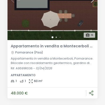
16
Appartamento in vendita a Montecerboli con giardino e garage
Pomarance (Pisa)
Appartamento in vendita a Montecerboli, Pomarance.
Bilocale con riscaldamento geotermico, giardino di
150 mq, cantina e garage. Perfetto rifugio immerso
Rif. A9591IR036
-
13/04/2026
nella natura. Descrizione Generale: Situato a
APPARTAMENTO
Montecerboli, nel comune di Pomarance, questo
accogliente appartamento di circa 60 mq è la scelta
1
1
60 m²
ideale per chi cerca un rifugio immerso nella natura
toscana. L'immobile è composto da una cucina acco
48.000 €