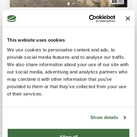
13
Appartamento Indipendente in Vendita a Monteverdi Marittimo
Monteverdi Marittimo (Pisa)
Appartamento in vendita a Monteverdi Marittimo:
soggiorno-cucina, camera matrimoniale, bagno,
This website uses cookies
terrazza esterna e giardino. Descrizione Generale:
Rif. A1041RA2252673A
-
30/01/2026
Situato a Monteverdi Marittimo, questo appartamento
We use cookies to personalise content and ads, to
APPARTAMENTO INDIPENDENTE
indipendente offre un'esperienza di vita tranquilla e
provide social media features and to analyse our traffic.
serena. Posizionato a piano terra, l'immobile vanta
1
1
55 m²
We also share information about your use of our site with
una terrazza esterna e un giardino, offrendo spazi
our social media, advertising and analytics partners who
esterni privati per rilassarsi e godersi la n
Riservato
may combine it with other information that you’ve
provided to them or that they’ve collected from your use
of their services.
Show details
Allow all