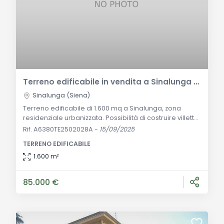
Terreno edificabile in vendita a Sinalunga — 1.600 mq, zona residenziale
Sinalunga (Siena)
Terreno edificabile di 1.600 mq a Sinalunga, zona
residenziale urbanizzata. Possibilità di costruire villetta
singola o bifamiliare su due piani. Ottima opportunità
Rif. A6380TE2502028A
-
15/09/2025
terreno per casa personalizzata. Descrizione
TERRENO EDIFICABILE
Generale A Sinalunga, in una zona residenziale già
urbanizzata di completamento, vendesi lotto di
1.600 m²
terreno edificabile di 1.600 mq, ideale per costruire
una villetta singola oppure bifamilia
85.000 €