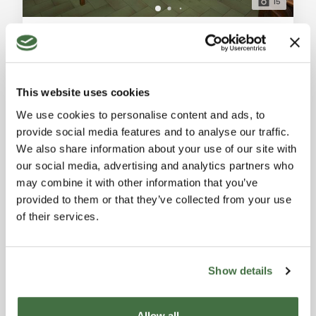
15
Villetta Singola in Vendita a Sinalunga: Ampia e Luminosa con Garage e Magazzino
Sinalunga (Siena)
Vendesi villetta singola di 160 mq su due piani con
garage, magazzino e orto a Sinalunga. Luminosa e
This website uses cookies
spaziosa, ideale per una vita confortevole. Contattaci
Rif. A6380RV2298496A
-
29/10/2025
oggi per una visita! Descrizione Generale: In una zona
We use cookies to personalise content and ads, to
CASA SINGOLA / INDIPENDENTE
residenziale tranquilla e panoramica di Sinalunga,
provide social media features and to analyse our traffic.
questa villetta singola offre 160 mq su due piani.
3
1
220 m²
We also share information about your use of our site with
Composta da sei ampi vani, tre camere da letto, e
our social media, advertising and analytics partners who
due bagni, rappresenta l'ideale per
175.000 €
may combine it with other information that you’ve
provided to them or that they’ve collected from your use
of their services.
Show details
Allow all