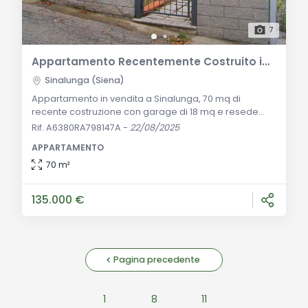
7
Appartamento Recentemente Costruito in Vendita a Sinalunga
Sinalunga (Siena)
Appartamento in vendita a Sinalunga, 70 mq di
recente costruzione con garage di 18 mq e resede
esclusivo. Composto da soggiorno-pranzo,
Rif. A6380RA798147A
-
22/08/2025
disimpegno, camera matrimoniale, cameretta e
APPARTAMENTO
bagno. Ottima opportunità per famiglie o come
investimento. Descrizione Generale: Situato in una
70 m²
tranquilla zona residenziale di Sinalunga, questo
moderno appartamento di circa 70 mq rappresenta
135.000 €
una soluzione abitativa
Pagina precedente
1
8
11