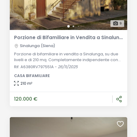
9
Porzione di Bifamiliare in Vendita a Sinalunga
Sinalunga (Siena)
Porzione di bifamiliare in vendita a Sinalunga, su due
livelli e di 210 mq. Completamente indipendente con
giardino e spazi versatili, composta da lavanderia,
Rif. A6380RV797551A
-
26/11/2025
vano multiuso, cantina, sala da pranzo, cucinotto,
CASA BIFAMILIARE
salotto, due camere e bagno. Descrizione Generale:
Nella tranquilla campagna di Sinalunga, è in vendita
210 m²
una porzione di bifamiliare di 210 mq distribuita su due
livelli. L'immobile, situato
120.000 €