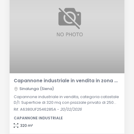
Capannone industriale in vendita in zona strategica
Sinalunga (Siena)
Capannone industriale in vendita, categoria catastale
D/1. Superficie di 320 mq con piazzale privato di 250
mq. Ottime condizioni, subito disponibile in zona
Rif. A6380UF2546285A
-
20/02/2026
commerciale e artigianale di alto passaggio.
CAPANNONE INDUSTRIALE
Descrizione Generale: Inserito in una zona a forte
vocazione commerciale e artigianale, caratterizzata
320 m²
da un'eccellente viabilità e facilità di accesso per