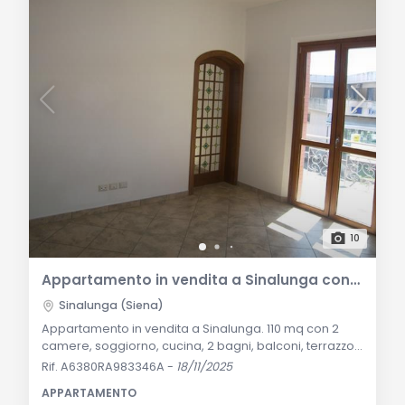
10
Appartamento in vendita a Sinalunga con garage e terrazzi
Sinalunga (Siena)
Appartamento in vendita a Sinalunga. 110 mq con 2
camere, soggiorno, cucina, 2 bagni, balconi, terrazzo
e garage. Servizi autonomi. Descrizione Generale:
Rif. A6380RA983346A
-
18/11/2025
Proponiamo in vendita un ampio appartamento
APPARTAMENTO
situato al primo piano di una palazzina di due piani a