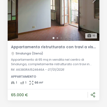
10
Appartamento ristrutturato con travi a vista in vendita nel centro di Sinalunga
Sinalunga (Siena)
Appartamento di 65 mq in vendita nel centro di
Sinalunga, completamente ristrutturato con travi in
legno, pavimenti in cotto, balcone e impianti
Rif. A6380RA1524646A
-
07/01/2026
autonomi. Ideale per residenza o investimento.
APPARTAMENTO
Descrizione Generale: Nel cuore del centro storico di
Sinalunga, proponiamo in vendita un appartamento di
1
1
66 m²
circa 65 mq situato al primo piano di un edificio
tradizionale. L'immobile è stato recentemente ristr
65.000 €