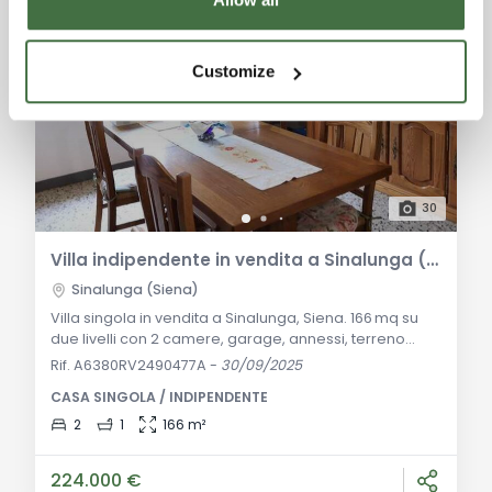
Customize
30
Villa indipendente in vendita a Sinalunga (Siena) immersa nel verde con terreno agricolo
Sinalunga (Siena)
Villa singola in vendita a Sinalunga, Siena. 166 mq su
due livelli con 2 camere, garage, annessi, terreno
agricolo di 1,8 ha e camino. Soluzione in buone
Rif. A6380RV2490477A
-
30/09/2025
condizioni, pronta da personalizzare. descrizione
CASA SINGOLA / INDIPENDENTE
generale A Sinalunga, in una zona di campagna ma
non isolata, proponiamo in vendita una villa libera su
2
1
166 m²
quattro lati con ampi spazi interni ed esterni.
L’immobile si estende su circa 240 mq compl
224.000 €