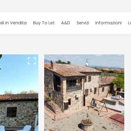
li in Vendita
Buy To Let
A&D
Servizi
Informazioni
L