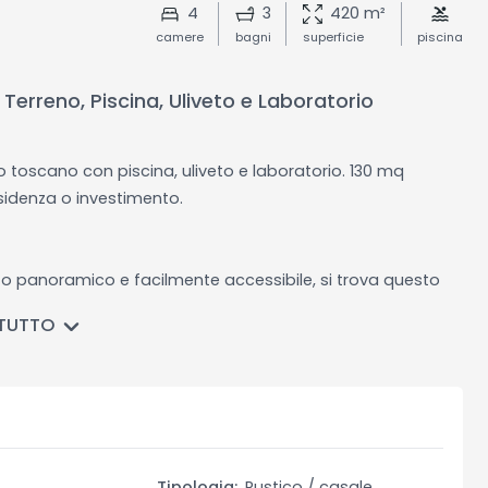
4
3
420 m²
camere
bagni
superficie
piscina
 Terreno, Piscina, Uliveto e Laboratorio
co toscano con piscina, uliveto e laboratorio. 130 mq
residenza o investimento.
to panoramico e facilmente accessibile, si trova questo
lo stile rustico toscano. La proprietà, situata su un terreno
 TUTTO
rincipale al primo piano, una piscina di circa 40 mq e un
n un ingresso tramite cancello elettrico e un breve tratto di
one ideale sia come residenza principale che come
lità turistiche come Castiglione della Pescaia, Punta Ala e
o
Tipologia:
Rustico / casale