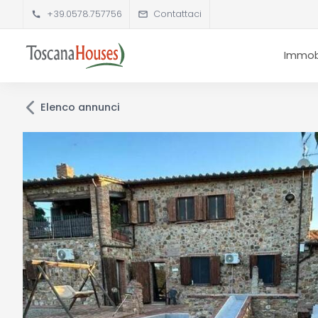
+39.0578.757756
Contattaci
Immobi
Elenco annunci