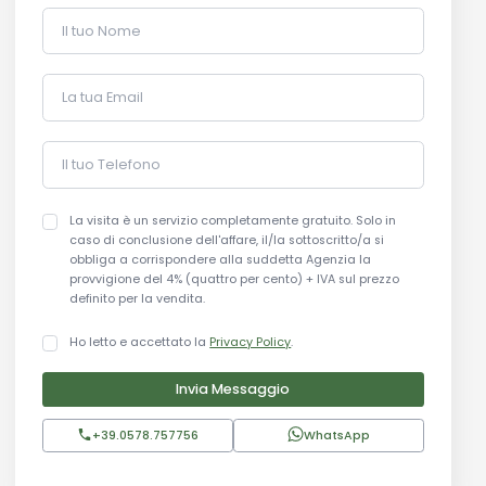
Il tuo Nome
La tua Email
Il tuo Telefono
La visita è un servizio completamente gratuito. Solo in
caso di conclusione dell'affare, il/la sottoscritto/a si
obbliga a corrispondere alla suddetta Agenzia la
provvigione del 4% (quattro per cento) + IVA sul prezzo
definito per la vendita.
Ho letto e accettato la
Privacy Policy
.
Invia Messaggio
+39.0578.757756
WhatsApp