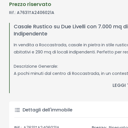
Prezzo riservato
Rif.:
A7631TA2406021A
Casale Rustico su Due Livelli con 7.000 mq di
Indipendente
In vendita a Roccastrada, casale in pietra in stile rusti
abitativi e 290 mq di locali indipendenti. Perfetto per 
Descrizione Generale:
A pochi minuti dal centro di Roccastrada, in un contes
magnifico casale in pietra faccia a vista, realizzato nel
LEGGI
semicollinare di circa 7.000 mq, include un’abitazione p
uliveto, oltre a un ampio laboratorio al piano terra. Co
strada privata, questo casale rappresenta una soluzi
investimento, grazie alla sua vicinanza al mare e a loca
Dettagli dell'immobile
Follonica.
Rif.:
A7631TA2406021A
Prezzo:
Riservat