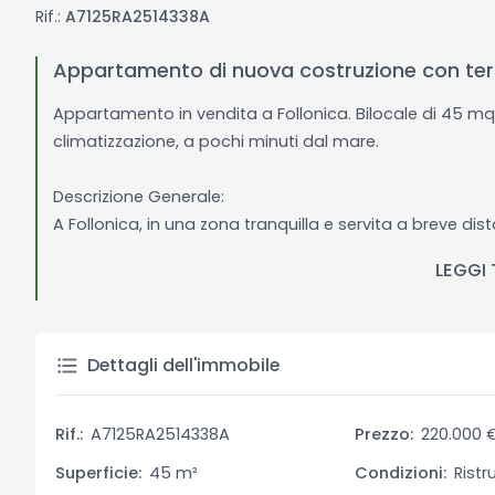
Rif.:
A7125RA2514338A
Appartamento di nuova costruzione con terr
Appartamento in vendita a Follonica. Bilocale di 45 mq 
climatizzazione, a pochi minuti dal mare.
Descrizione Generale:
A Follonica, in una zona tranquilla e servita a breve di
nuova costruzione di circa 45 mq, situato al primo pian
LEGGI
L’appartamento, ristrutturato con materiali moderni e di
distribuiti, ideali per una coppia o come investimento tu
Descrizione Interni:
Dettagli dell'immobile
L’abitazione si compone di una zona giorno con angolo c
perfetta per colazioni e momenti di relax.
Rif.:
A7125RA2514338A
Prezzo:
220.000 
Completano la zona notte una camera matrimoniale c
piccolo studio, utilizzabile come zona lavoro o guarda
Superficie:
45 m²
Condizioni:
Ristr