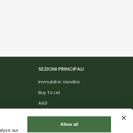
SEZIONI PRINCIPALI
Immobili in Vendita
Buy To Let
A&D
Servizi
nce
Informazioni
Allow all
alyse our