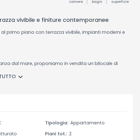
camere
bagni
superficie
azza vivibile e finiture contemporanee
al primo piano con terrazza vivibile, impianti moderni e
stanza dal mare, proponiamo in vendita un bilocale di
o di una palazzina di recente realizzazione.
 TUTTO
 qualità, offre ambienti luminosi, funzionali e ben
ristico.
ottura a vista e accesso diretto alla terrazza vivibile,
€
Tipologia:
Appartamento
on terrazzo privato, un bagno moderno con doccia e un
roba.
utturato
Piani tot.:
2