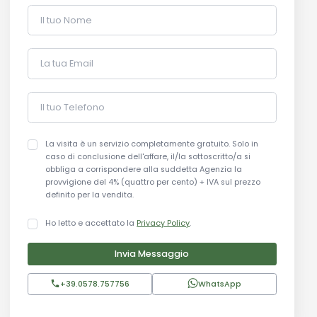
Il tuo Nome
La tua Email
Il tuo Telefono
La visita è un servizio completamente gratuito. Solo in
caso di conclusione dell'affare, il/la sottoscritto/a si
obbliga a corrispondere alla suddetta Agenzia la
provvigione del 4% (quattro per cento) + IVA sul prezzo
definito per la vendita.
Ho letto e accettato la
Privacy Policy
.
Invia Messaggio
+39.0578.757756
WhatsApp