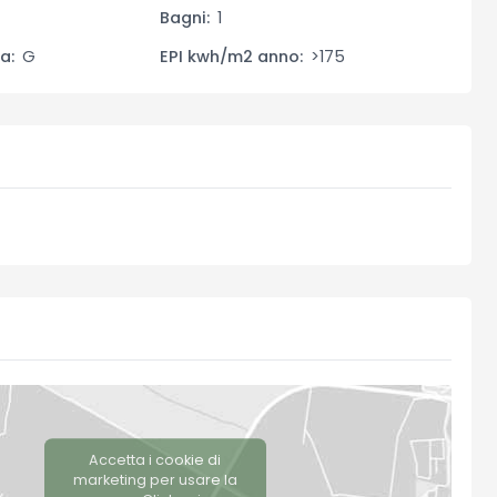
e, climatizzazione caldo/freddo, infissi di ultima
Bagni:
1
a:
G
EPI kwh/m2 anno:
>175
llegata alla zona giorno e una privata nella camera
.
tà di parcheggio e vicinanza ai principali servizi, negozi e
Accetta i cookie di
marketing per usare la