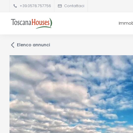
+39.0578.757756
Contattaci
Immobi
Elenco annunci