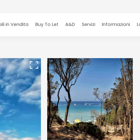
li in Vendita
Buy To Let
A&D
Servizi
Informazioni
L