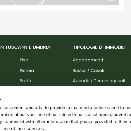
 IN TUSCANY E UMBRIA
TIPOLOGIE DI IMMOBILI
Pisa
Appartamenti
Pistoia
Rustici / Casali
Prato
Aziende / Terreni agricoli
Siena
Ville / Palazzi
s
Perugia
Hotel / Agriturismi / Reside
ise content and ads, to provide social media features and to an
rara
Terni
Attività commerciali / Uffici
rmation about your use of our site with our social media, advertis
 combine it with other information that you’ve provided to them o
Industriali / Terreni edificabi
 use of their services.