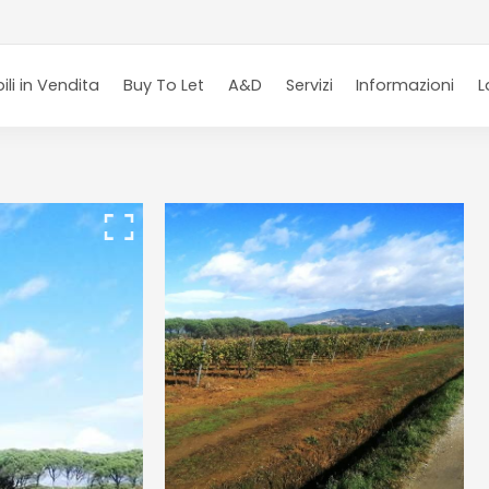
li in Vendita
Buy To Let
A&D
Servizi
Informazioni
L