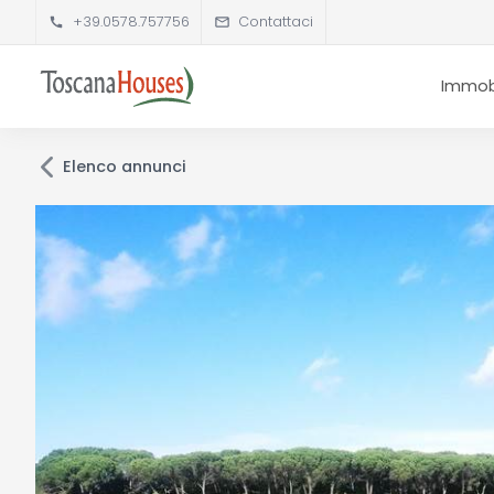
+39.0578.757756
Contattaci
Immobi
Elenco annunci