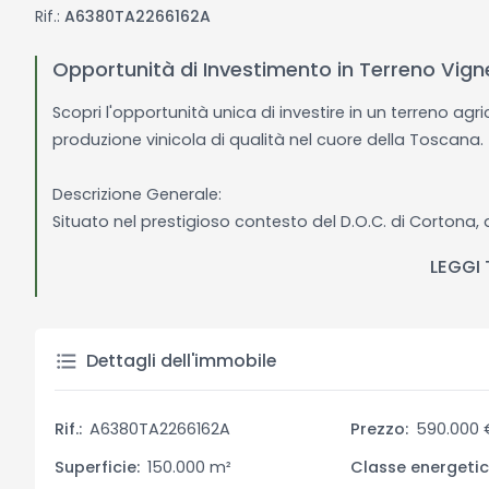
Rif.:
A6380TA2266162A
Opportunità di Investimento in Terreno Vig
Scopri l'opportunità unica di investire in un terreno agri
produzione vinicola di qualità nel cuore della Toscana.
Descrizione Generale:
Situato nel prestigioso contesto del D.O.C. di Cortona, 
ettari, offrendo una combinazione di terreni seminativi 
LEGGI
coltivazione di qualità merlot e vermentino, questo ter
appassionati del settore vinicolo.
Descrizione Interni:
Dettagli dell'immobile
Non applicabile per terreno agricolo.
Rif.:
A6380TA2266162A
Prezzo:
590.000 
Descrizione Esterni:
Il terreno comprende 6,4 ettari a vigneto, con impianti ri
Superficie:
150.000 m²
Classe energetic