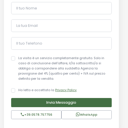
Il tuo Nome
La tua Email
Il tuo Telefono
La visita è un servizio completamente gratuito. Solo in
caso di conclusione dell'affare, il/la sottoscritto/a si
obbliga a corrispondere alla suddetta Agenzia la
provvigione del 4% (quattro per cento) + IVA sul prezzo
definito per la vendita.
Ho letto e accettato la
Privacy Policy
.
Invia Messaggio
+39.0578.757756
WhatsApp