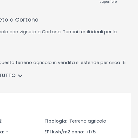
superficie
neto a Cortona
colo con vigneto a Cortona. Terreni fertili ideali per la
questo terreno agricolo in vendita si estende per circa 15
e vigneti di recente impianto. Con 6,4 ettari dedicati alla
 TUTTO
reno rappresenta un'opportunità ideale per investitori o
€
Tipologia:
Terreno agricolo
salenti agli anni 2019 e 2020, e il resto dedicato a
a:
-
EPI kwh/m2 anno:
>175