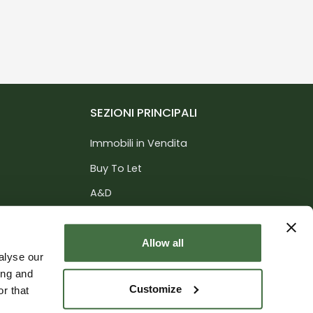
SEZIONI PRINCIPALI
Immobili in Vendita
Buy To Let
A&D
Servizi
nce
Informazioni
Allow all
alyse our
Contatti
ing and
Customize
r that
li