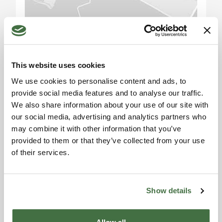
Piani: 2
Camere: 2
Accetta i cookie di
Bagni: 1 (con possibilità di realizzare un secondo
marketing per usare la
bagno al piano terra)
mappa. Click qui per
Terrazza: presente
accettarli.
This website uses cookies
Garage: presente
Cantina: presente
We use cookies to personalise content and ads, to
Ingresso indipendente: sì
provide social media features and to analyse our traffic.
Servizi autonomi: sì
We also share information about your use of our site with
our social media, advertising and analytics partners who
may combine it with other information that you’ve
Dettagli sulle Utenze:
provided to them or that they’ve collected from your use
L'immobile è dotato di impianto di riscaldamento
Richiesta informazioni
of their services.
autonomo, garantendo indipendenza e controllo
Alexandra
sui consumi. Gli impianti sono funzionanti e
conformi agli standard attuali.
Toscana Houses Agent
Reviews
Show details
Usi e Potenzialità:
Grazie alla sua posizione centrale e alla