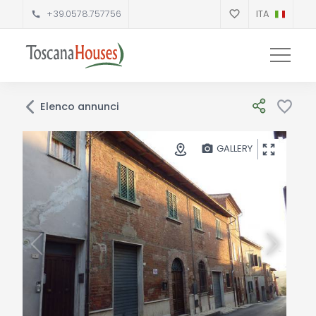
+39.0578.757756
ITA
Elenco annunci
GALLERY