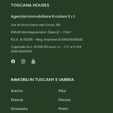
TOSCANA HOUSES
Autostrada A11: 5 km
Firenze: 35 km
Agenzia Immobiliare Ercolani S.r.l.
Aeroporto di Firenze: 30 km
Parco della Querciola: 2 km
Via di Gracciano nel Corso, 85
Vinci: 25 km
53045 Montepulciano (Siena) - ITALY
Ospedale San Jacopo di Pistoia: 9 km
R.E.A. SI 113205 - Reg. Imprese SI 01004000525
Capitale Soc. 10.330,00 euro i.v. - C.F. e P.IVA
01004000525
Facebook
Instagram
Youtube
IMMOBILI IN TUSCANY E UMBRIA
Arezzo
Pisa
Firenze
Pistoia
Grosseto
Prato