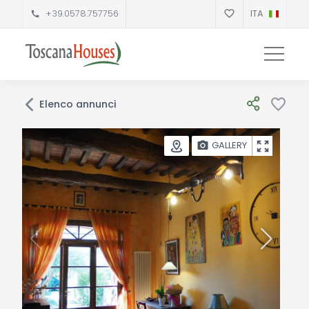
+39.0578.757756
ITA
Elenco annunci
GALLERY