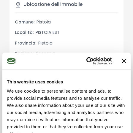
vivere all’aperto in ogni stagione.
Ubicazione dell'immobile
Caratteristiche principali:
Comune:
Pistoia
Superficie: 140 mq
Località:
PISTOIA EST
Camere da letto: 3
Bagni: 2
Provincia:
Pistoia
Terreno fronte: 600 mq
Regione:
Toscana
Terreno retro: 100 mq
Stato:
Italia
Dettagli sulle Utenze:
La colonica è dotata di impianti autonomi e
This website uses cookies
perfettamente funzionanti, con riscaldamento
We use cookies to personalise content and ads, to
tradizionale, infissi di qualità e predisposizione per
provide social media features and to analyse our traffic.
soluzioni ad alta efficienza. Gli impianti sono stati
Accetta i cookie di
We also share information about your use of our site with
aggiornati nel corso della ristrutturazione.
marketing per usare la
our social media, advertising and analytics partners who
mappa. Click qui per
accettarli.
may combine it with other information that you’ve
Usi e Potenzialità:
provided to them or that they’ve collected from your use
L’immobile è perfetto come abitazione principale