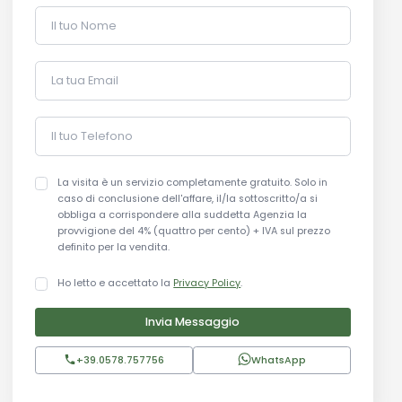
Il tuo Nome
La tua Email
Il tuo Telefono
La visita è un servizio completamente gratuito. Solo in
caso di conclusione dell'affare, il/la sottoscritto/a si
obbliga a corrispondere alla suddetta Agenzia la
provvigione del 4% (quattro per cento) + IVA sul prezzo
definito per la vendita.
Ho letto e accettato la
Privacy Policy
.
Invia Messaggio
+39.0578.757756
WhatsApp