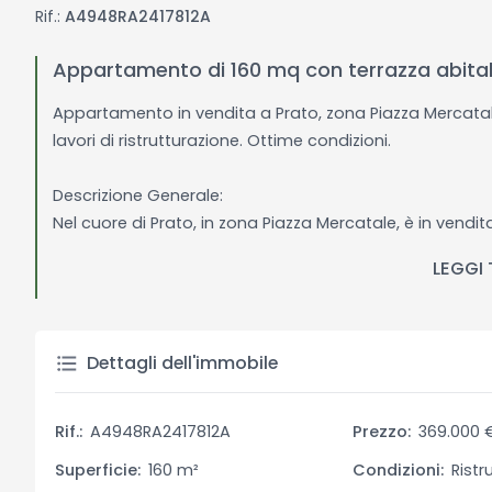
Rif.:
A4948RA2417812A
Appartamento di 160 mq con terrazza abitabi
Appartamento in vendita a Prato, zona Piazza Mercatale
lavori di ristrutturazione. Ottime condizioni.
Descrizione Generale:
Nel cuore di Prato, in zona Piazza Mercatale, è in ven
composto da un ingresso, una sala, una cucina, un salot
LEGGI
abitabile. L’appartamento si trova in ottime condizioni 
hanno riguardato le facciate, l'installazione del cappot
vano scale. La proprietà è perfetta per chi cerca spazi
Dettagli dell'immobile
Descrizione Interni:
L’appartamento è caratterizzato da ampi e ben distribu
Rif.:
A4948RA2417812A
Prezzo:
369.000 
spaziosa sala e un salottino, mentre la cucina è separa
camere da letto sono spaziose e ben illuminate. Il ripos
Superficie:
160 m²
Condizioni:
Ristr