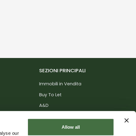
SEZIONI PRINCIPALI
Immobili in Vendita
Buy To Let
A&D
Servizi
nce
Informazioni
Allow all
alyse our