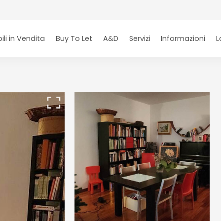
li in Vendita
Buy To Let
A&D
Servizi
Informazioni
L