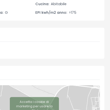
rsi momenti di relax. Gli interni sono in ottime condizioni
Cucina:
Abitabile
a:
G
EPI kwh/m2 anno:
>175
rappresenta uno spazio perfetto per pranzi all'aperto,
l’immobile sono stati recentemente ristrutturati con
l tetto, migliorando notevolmente l’efficienza energetica e
 offre una buona vista e luminosità.
Accetta i cookie di
marketing per usare la