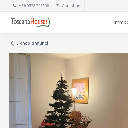
+39.0578.757756
Contattaci
Immobi
Elenco annunci