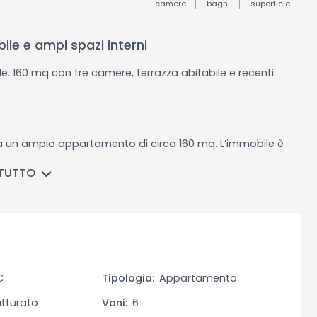
camere
bagni
superficie
le e ampi spazi interni
. 160 mq con tre camere, terrazza abitabile e recenti
dita un ampio appartamento di circa 160 mq. L’immobile è
tino, un ripostiglio, tre camere da letto e una terrazza
 TUTTO
di manutenzione, con recenti lavori di ristrutturazione che
to termico, il rifacimento del tetto e la manutenzione del
 ampi e luminosi in una zona centrale e ben servita.
iti spazi interni. La zona giorno è composta da una
€
Tipologia:
Appartamento
ta, creando un ambiente ideale per la convivialità. Le tre
tiglio aggiunge funzionalità alla casa, mentre la terrazza
utturato
Vani:
6