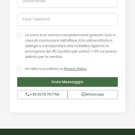
La tua Email
Il tuo Telefono
La visita è un servizio completamente gratuito. Solo in
caso di conclusione dell'affare, il/la sottoscritto/a si
obbliga a corrispondere alla suddetta Agenzia la
provvigione del 4% (quattro per cento) + IVA sul prezzo
definito per la vendita.
Ho letto e accettato la
Privacy Policy
.
Invia Messaggio
+39.0578.757756
WhatsApp