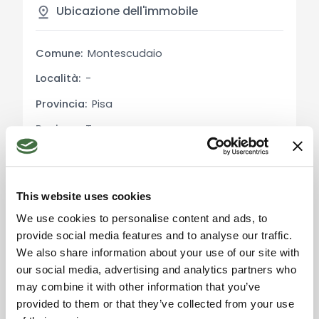
offre bellissimi paesaggi collinari, uliveti e vigneti,
Ubicazione dell'immobile
nonché spiagge sabbiose e pittoreschi borghi
costieri. La vicinanza a città come Pisa, Livorno e
Comune:
Montescudaio
Volterra rende questa proprietà un punto di
Località:
-
partenza ideale per esplorare le bellezze della
Toscana.
Provincia:
Pisa
Regione:
Toscana
Distanze:
Stato:
Italia
Centro di Montescudaio: 2 km
Mare: 10 km
This website uses cookies
Pisa: circa 60 km
We use cookies to personalise content and ads, to
Livorno: circa 50 km
provide social media features and to analyse our traffic.
Volterra: circa 35 km
Accetta i cookie di
We also share information about your use of our site with
Scopri la bellezza e il comfort di questo casolare
marketing per usare la
our social media, advertising and analytics partners who
mappa. Click qui per
in pietra con piscina, immerso nella meravigliosa
accettarli.
may combine it with other information that you’ve
campagna toscana.
provided to them or that they’ve collected from your use