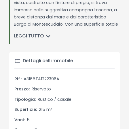
vista, costruito con finiture di pregio, si trova
immerso nella suggestiva campagna toscana, a
breve distanza dal mare e dal caratteristico
Borgo di Montescudaio. Con una superficie totale
di 215 mq, l'immobile si sviluppa su due livelli.
LEGGI TUTTO
Al piano terra, troviamo un accogliente soggiorno
con zona pranzo, una cucina attrezzata, una
dispensa, una camera da letto, un disimpegno,
Dettagli dell'immobile
due bagni e un ampio pergolato ideale per
rilassarsi all'aperto. Al piano superiore, vi sono due
Rif.:
A3165TA1222396A
camere da letto, un disimpegno e un bagno.
Prezzo:
Riservato
La proprietà è circondata da 1,4 ettari di terreno
Tipologia:
Rustico / casale
coltivabile e dispone di una bellissima piscina,
Superficie:
215 m²
perfetta per rinfrescarsi durante le calde giornate
estive.
Vani:
5