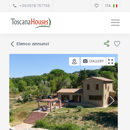
+39.0578.757756
ITA
Elenco annunci
GALLERY