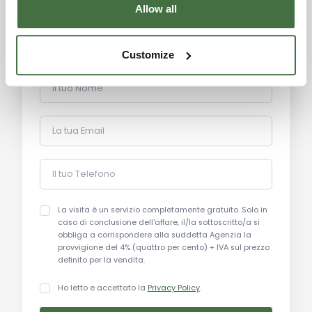
Allow all
perfetto per potersi rilassare ammirando la
bellezza della natura circostante. La scuderia per
cavalli, situata nel Fabbricato D, aggiunge
Customize
ulteriore valore alla proprietà, rendendola perfetta
per chi è appassionato di equitazione o per
Il tuo Nome
l’allevamento di animali. Il giardino e il paesaggio
circostante offrono un ambiente ideale per vivere
La tua Email
in tranquillità.
Caratteristiche principali:
Il tuo Telefono
Superficie totale: 500 mq (fabbricati)
Terreno: 20 ettari (194.543 mq)
La visita è un servizio completamente gratuito. Solo in
Fabbricati residenziali: 350 mq (Fabbricato A, B, C)
caso di conclusione dell'affare, il/la sottoscritto/a si
Stalle: 150 mq (Fabbricato D - scuderia per cavalli)
obbliga a corrispondere alla suddetta Agenzia la
provvigione del 4% (quattro per cento) + IVA sul prezzo
Capanno agricolo: 100 mq (tettoia)
definito per la vendita.
Piscina: 4,75 x 11 metri (semi-interrata)
Giardino: circa 110 mq solarium pavimentato
Ho letto e accettato la
Privacy Policy
.
Stato di manutenzione: ottimo, ristrutturato nei