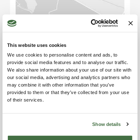
piano superiore.
Fabbricato D (stalle): Questa struttura, che offre
Accetta i cookie di
circa 150 mq di spazio, è una scuderia per cavalli,
marketing per usare la
perfetta per attività equestri o come spazio per
mappa. Click qui per
animali.
accettarli.
This website uses cookies
We use cookies to personalise content and ads, to
C'è inoltre un capanno agricolo di 100 mq con
provide social media features and to analyse our traffic.
tettoia, che può essere completato
We also share information about your use of our site with
strutturalmente.
our social media, advertising and analytics partners who
may combine it with other information that you’ve
Descrizione Esterni:
provided to them or that they’ve collected from your use
La proprietà si estende su circa 20 ettari (194.543
Richiesta informazioni
of their services.
mq) di terreno, suddivisi in seminativo (16 ettari),
Alexandra
bosco (3 ettari), orto, frutteto e giardini intorno ai
fabbricati residenziali. Completano la proprietà
Toscana Houses Agent
Show details
Reviews
una piscina seminterrata di 4,75x11 metri, con
solarium pavimentato di circa 110 mq, un luogo