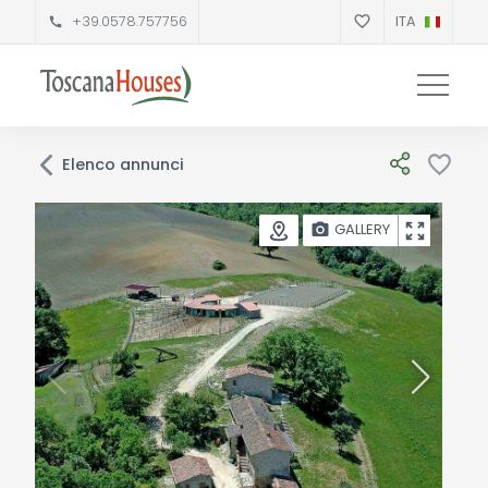
+39.0578.757756
ITA
Elenco annunci
GALLERY