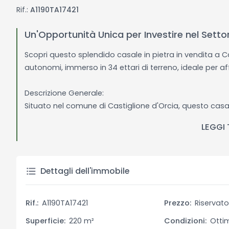
Rif.:
A1190TA17421
Un'Opportunità Unica per Investire nel Settore
Scopri questo splendido casale in pietra in vendita a C
autonomi, immerso in 34 ettari di terreno, ideale per af
Descrizione Generale:
Situato nel comune di Castiglione d'Orcia, questo casale
suddivisa in tre appartamenti utilizzati per affitti t
LEGGI
ingresso, una cucina, un soggiorno, una camera da let
cantine, ideali per conservare vino, alimenti o per altri 
un'ampia estensione di terreno, perfetta per passeggiate
L'accesso alla proprietà avviene tramite una strada bia
Dettagli dell'immobile
proprietà include anche un annesso, che può essere ut
garage per parcheggiare comodamente le auto. Inoltre, 
Rif.:
A1190TA17421
Prezzo:
Riservat
terreno, ideale per rinfrescarsi durante l'estate e goder
Superficie:
220 m²
Condizioni:
Otti