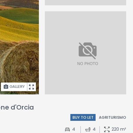
GALLERY
one d'Orcia
BUY TO LET
AGRITURISMO
4
4
220 m²