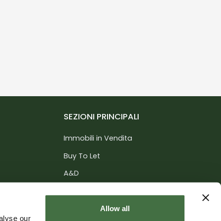
SEZIONI PRINCIPALI
Immobili in Vendita
Buy To Let
A&D
Servizi
nce
Informazioni
Allow all
alyse our