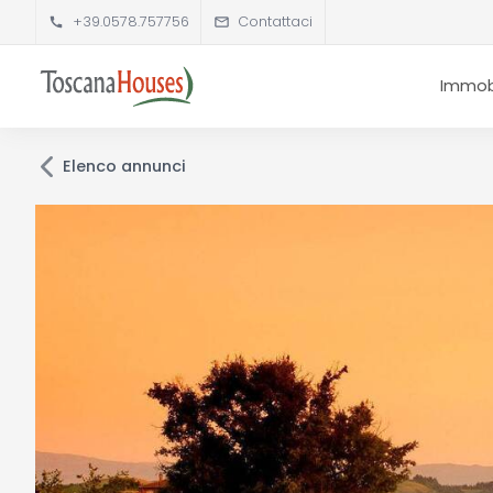
+39.0578.757756
Contattaci
Immobi
Elenco annunci