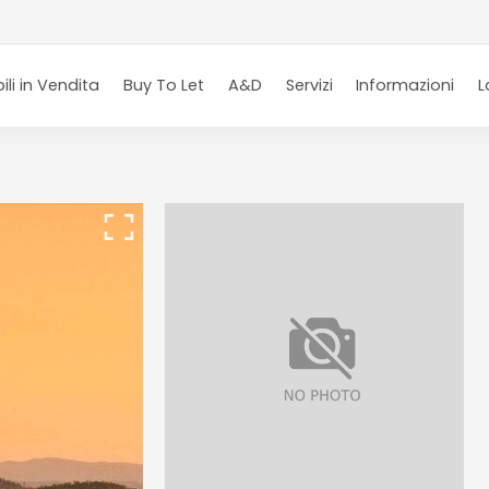
li in Vendita
Buy To Let
A&D
Servizi
Informazioni
L