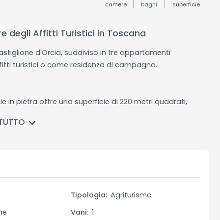
camere
bagni
superficie
 degli Affitti Turistici in Toscana
astiglione d'Orcia, suddiviso in tre appartamenti
fitti turistici o come residenza di campagna.
 in pietra offre una superficie di 220 metri quadrati,
uristici. Ogni appartamento è autonomo e comprende un
 TUTTO
to e un bagno. Nella proprietà sono presenti anche delle
usi. Il casale è immerso in un terreno di 34 ettari, offrendo
, agricoltura o qualsiasi altro utilizzo desiderato.
nca privata, garantendo privacy e tranquillità. La
ilizzato per vari scopi come magazzino o sala hobby, e un
c'è anche la possibilità di costruire una piscina sul
o
Tipologia:
Agriturismo
si il clima mediterraneo.
me
Vani:
1