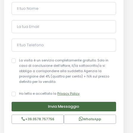
Il tuo Nome
La tua Email
Il tuo Telefono
La visita è un servizio completamente gratuito. Solo in
caso di conclusione dell'affare, il/la sottoscritto/a si
obbliga a corrispondere alla suddetta Agenzia la
provvigione del 4% (quattro per cento) + IVA sul prezzo
definito per la vendita.
Ho letto e accettato la
Privacy Policy
.
Invia Messaggio
+39.0578.757756
WhatsApp