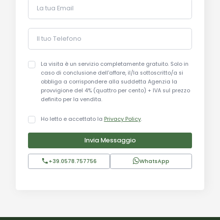
La tua Email
che offre una vista panoramica mozzafiato sulla
campagna circostante. La Chiesa di San Martino
è un altro punto di riferimento storico, risalente al
Il tuo Telefono
XIII secolo. Roccastrada è famosa anche per i
suoi eventi culturali e gastronomici, come le sagre
La visita è un servizio completamente gratuito. Solo in
che celebrano i prodotti locali, tra cui l'olio d'oliva
caso di conclusione dell'affare, il/la sottoscritto/a si
obbliga a corrispondere alla suddetta Agenzia la
e il vino.
provvigione del 4% (quattro per cento) + IVA sul prezzo
definito per la vendita.
Il territorio è caratterizzato da paesaggi naturali
Ho letto e accettato la
Privacy Policy
.
incantevoli, con numerosi sentieri escursionistici e
riserve naturali come la Riserva Naturale Farma. La
Invia Messaggio
vicinanza al Parco Naturale della Maremma offre
ulteriori opportunità per attività all'aperto come
+39.0578.757756
WhatsApp
trekking, birdwatching e passeggiate a cavallo.
Distanze:
Centro di Roccastrada: 10 km