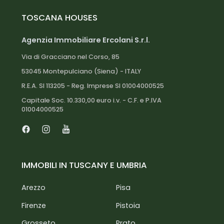
Grosseto: 35 km
TOSCANA HOUSES
Siena: 65 km
Firenze: 110 km
Agenzia Immobiliare Ercolani S.r.l.
Pisa: 140 km
Via di Gracciano nel Corso, 85
Aeroporto di Pisa: 130 km
53045 Montepulciano (Siena) - ITALY
Mare (Follonica): 45 km
Montalcino: 70 km
R.E.A. SI 113205 - Reg. Imprese SI 01004000525
Parco Naturale della Maremma: 50 km
Capitale Soc. 10.330,00 euro i.v. - C.F. e P.IVA
01004000525
Terme di Saturnia: 80 km
Facebook
Instagram
Youtube
IMMOBILI IN TUSCANY E UMBRIA
Arezzo
Pisa
Firenze
Pistoia
Grosseto
Prato