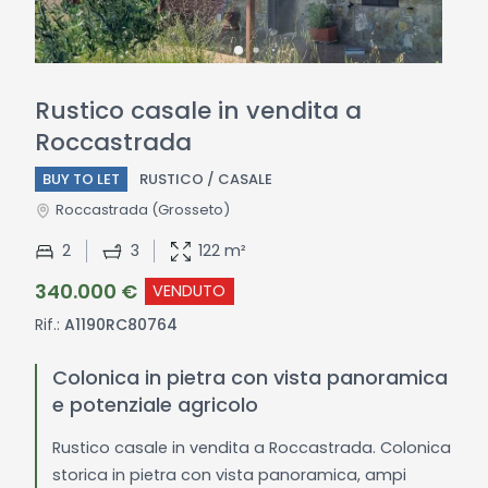
Rustico casale in vendita a
Roccastrada
BUY TO LET
RUSTICO / CASALE
Roccastrada
(Grosseto)
2
3
122 m²
340.000 €
VENDUTO
Rif.:
A1190RC80764
Colonica in pietra con vista panoramica
e potenziale agricolo
Rustico casale in vendita a Roccastrada. Colonica
storica in pietra con vista panoramica, ampi