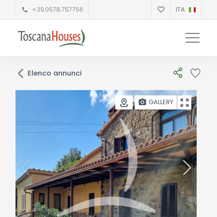
+39.0578.757756
ITA
Elenco annunci
GALLERY