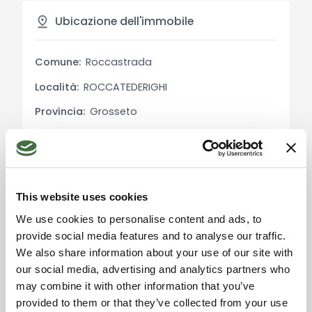
solarium con luce e fontanella di acqua corrente,
Ubicazione dell'immobile
un pozzo d'acqua a 30 metri di profondità nel
campo e una cantina. La casa può essere
Comune:
Roccastrada
ampliata fino a 45 mq, e c'è la possibilità di
ricostruire un ex fienile per creare ulteriori spazi
Località:
ROCCATEDERIGHI
abitativi o di servizio.
Provincia:
Grosseto
Dettagli sulle Utenze:
Regione:
Toscana
Il riscaldamento è autonomo con bombolone GPL
Stato:
Italia
esterno interrato e caminetto funzionante.
L'approvvigionamento idrico è garantito da un
This website uses cookies
pozzo a 30 metri di profondità.
We use cookies to personalise content and ads, to
provide social media features and to analyse our traffic.
Usi e Potenzialità:
Accetta i cookie di
We also share information about your use of our site with
Questa proprietà è ideale sia come residenza
marketing per usare la
our social media, advertising and analytics partners who
principale che come investimento per il settore
mappa. Click qui per
may combine it with other information that you’ve
agrituristico. La combinazione di una posizione
accettarli.
provided to them or that they’ve collected from your use
storica, ampi spazi e terreni agricoli rende questa