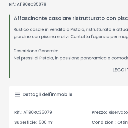
Rif.:
A1190RC35079
Affascinante casolare ristrutturato con pisc
Rustico casale in vendita a Pistoia, ristrutturato e a
giardino con piscina e olivi. Contatta l'agenzia per magg
Descrizione Generale:
Nei pressi di Pistoia, in posizione panoramica e comoda
ristrutturato e attualmente utilizzato come B&B. Circon
LEGGI
offre un'oasi di pace e tranquillità. La proprietà dis
famiglia o per attività di ospitalità. Il casolare combi
moderni. Inoltre, include un garage collegato e spazi p
Toscana in un contesto suggestivo e raffinato, con tutt
Dettagli dell'immobile
Descrizione Interni:
Rif.:
A1190RC35079
Prezzo:
Riservat
Gli interni del casolare sono arredati con gusto e atten
tradizione toscana. La struttura dispone di numerose c
Superficie:
500 m²
Condizioni:
Otti