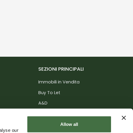
SEZIONI PRINCIPALI
Immobili in Vendita
Buy To Let
A&D
Servizi
nce
Informazioni
Allow all
alyse our