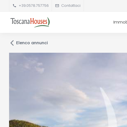
+39.0578.757756
Contattaci
Immobi
Elenco annunci