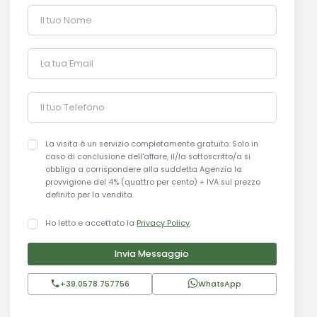
Il tuo Nome
La tua Email
Il tuo Telefono
La visita è un servizio completamente gratuito. Solo in
caso di conclusione dell'affare, il/la sottoscritto/a si
obbliga a corrispondere alla suddetta Agenzia la
provvigione del 4% (quattro per cento) + IVA sul prezzo
definito per la vendita.
Ho letto e accettato la
Privacy Policy
.
Invia Messaggio
+39.0578.757756
WhatsApp