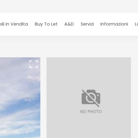
li in Vendita
Buy To Let
A&D
Servizi
Informazioni
L