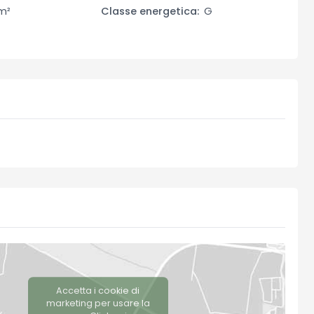
 sono spaziose e ben attrezzate, mentre i soggiorni sono
 m²
Classe energetica:
G
era calda e invitante. Le stanze sono luminose e offrono
, arricchito da una piscina e un oliveto. Il giardino è ben
ella tranquillità e della bellezza del paesaggio toscano. La
ate estive, mentre l'oliveto aggiunge un tocco autentico
 collegato e spazi per parcheggio scoperto.
usi acquedotto comunale, energia elettrica, riscaldamento
he come investimento per attività ricettive. La sua
fetta per chi cerca una proprietà unica nel cuore della
Accetta i cookie di
marketing per usare la