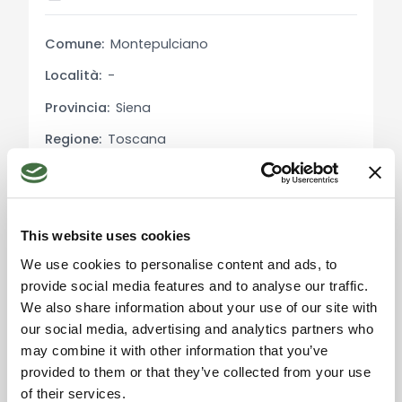
un prezzo medio di vendita di € 1.557 al metro
quadro a ottobre 2023​​. La fascia di prezzo varia
Comune:
Montepulciano
significativamente, con il prezzo medio al metro
Località:
-
quadro stimato intorno ai € 1.850​​. Rispetto al
2022, si è registrata una diminuzione del 4% nel
Provincia:
Siena
prezzo medio al metro quadro​​. Questi dati
Regione:
Toscana
suggeriscono che l'appartamento in questione è
un investimento competitivo nel contesto attuale
Stato:
Italia
del mercato immobiliare di Montepulciano.
Informazioni Turistiche e Storiche:
This website uses cookies
Montepulciano, famosa per il suo Vino Nobile, è un
We use cookies to personalise content and ads, to
comune toscano con radici etrusche risalenti al IV
provide social media features and to analyse our traffic.
Accetta i cookie di
secolo a.C.​​. Caratterizzato da un borgo medievale
marketing per usare la
We also share information about your use of our site with
mappa. Click qui per
e circondato da mura del XIV secolo, la città ha
our social media, advertising and analytics partners who
accettarli.
vissuto un periodo di fioritura culturale e artistica
may combine it with other information that you’ve
tra il XV e il XVI secolo​​. Luoghi di interesse
provided to them or that they’ve collected from your use
includono la Cattedrale di Santa Maria Assunta, il
of their services.