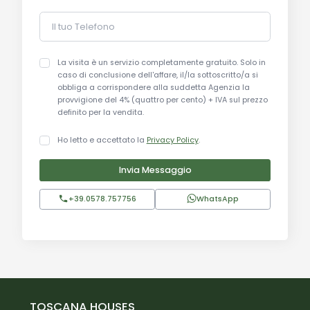
Il tuo Telefono
La visita è un servizio completamente gratuito. Solo in
caso di conclusione dell'affare, il/la sottoscritto/a si
obbliga a corrispondere alla suddetta Agenzia la
provvigione del 4% (quattro per cento) + IVA sul prezzo
definito per la vendita.
Ho letto e accettato la
Privacy Policy
.
Invia Messaggio
+39.0578.757756
WhatsApp
TOSCANA HOUSES