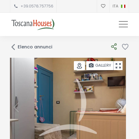
+39.0578.757756
ITA
Elenco annunci
GALLERY