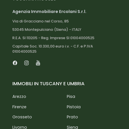
Agenzia Immobiliare Ercolani S.r.l.
Via di Gracciano nel Corso, 85
53045 Montepulciano (Siena) - ITALY
R.E.A. SI 113205 - Reg. Imprese SI 01004000525
Capitale Soc. 10.330,00 euro i.v. - C.F. e P.IVA
01004000525
Facebook
Instagram
Youtube
IMMOBILI IN TUSCANY E UMBRIA
Arezzo
Pisa
Firenze
Pistoia
Grosseto
Prato
Livorno
Siena