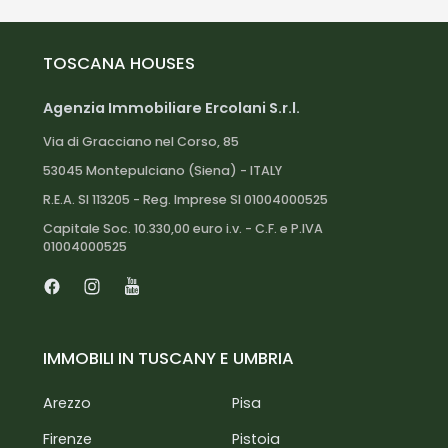
economici.
Informazioni Turistiche e Storiche:
TOSCANA HOUSES
Massa e Cozzile è un comune italiano situato nella
provincia di Pistoia, in Toscana. È un borgo
Agenzia Immobiliare Ercolani S.r.l.
medievale affascinante, ricco di storia e cultura,
Via di Gracciano nel Corso, 85
con numerosi monumenti e siti di interesse, tra cui
53045 Montepulciano (Siena) - ITALY
la Chiesa di San Pietro e Paolo, il Castello di Cozzile
R.E.A. SI 113205 - Reg. Imprese SI 01004000525
e le terme di Montecatini. La zona è anche
famosa per le sue cantine e la produzione di vino
Capitale Soc. 10.330,00 euro i.v. - C.F. e P.IVA
01004000525
e olio d'oliva.
Distanze:
Facebook
Instagram
Youtube
Centro città: 2 km
IMMOBILI IN TUSCANY E UMBRIA
Aeroporto di Pisa: 50 km
Terme di Montecatini: 5 km
Arezzo
Pisa
Stazione ferroviaria più vicina: 10 km
Firenze
Pistoia