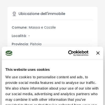
Descrizione Esterni:
L'esterno della proprietà è altrettanto
Ubicazione dell'immobile
affascinante, con un giardino terrazzato che
ospita una vasca idromassaggio, perfetta per
Comune:
Massa e Cozzile
rilassarsi mentre si gode della vista sulla valle
sottostante. La terrazza coperta con tavolo e
Località:
-
sedie da esterno è l'ideale per pasti all'aperto in
Provincia:
Pistoia
qualsiasi momento della giornata. La proprietà è
circondata da un paesaggio mozzafiato, con
Regione:
Toscana
vista sulla Valdinievole, i borghi e le piccole città
Stato:
Italia
collinari circostanti, e gli antichi monasteri.
This website uses cookies
Usi e Potenzialità:
We use cookies to personalise content and ads, to
Questa proprietà è perfetta come seconda casa
provide social media features and to analyse our traffic.
o come opportunità di affitto per le vacanze,
We also share information about your use of our site with
Accetta i cookie di
grazie alla sua posizione tranquilla ma comoda
our social media, advertising and analytics partners who
marketing per usare la
vicino alle principali attrazioni turistiche della zona.
may combine it with other information that you’ve
mappa. Click qui per
accettarli.
È completamente funzionante, allacciata a tutte