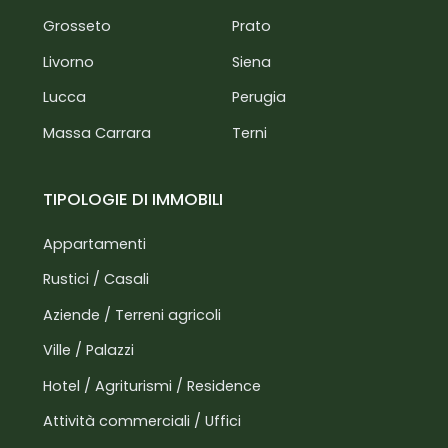
Costa tirrenica: 50 km
Grosseto
Prato
Firenze: 50 km
Lucca: 30 km
Livorno
Siena
Pisa: 50 km
Lucca
Perugia
Siena: 100 km
San Gimignano: 50 km
Massa Carrara
Terni
TIPOLOGIE DI IMMOBILI
Appartamenti
Rustici / Casali
Aziende / Terreni agricoli
Ville / Palazzi
Hotel / Agriturismi / Residence
Attività commerciali / Uffici