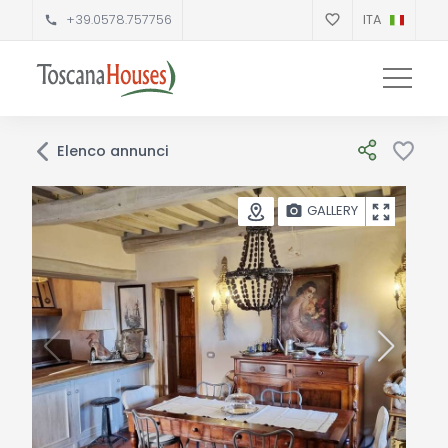
+39.0578.757756
ITA
Elenco annunci
GALLERY